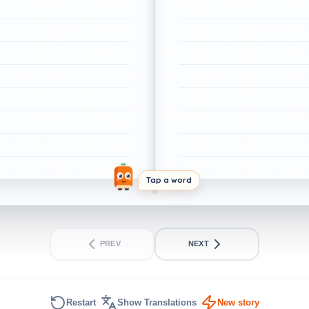
Tap a word
PREV
NEXT
Restart
Show Translations
New story