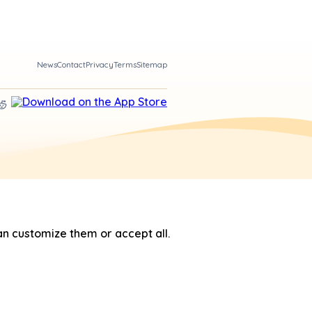
News
Contact
Privacy
Terms
Sitemap
n customize them or accept all.