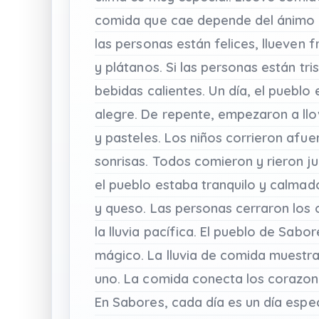
comida
que
cae
depende
del
ánimo
las
personas
están
felices,
llueven
f
y
plátanos.
Si
las
personas
están
tri
bebidas
calientes.
Un
día,
el
pueblo
alegre.
De
repente,
empezaron
a
ll
y
pasteles.
Los
niños
corrieron
afue
sonrisas.
Todos
comieron
y
rieron
ju
el
pueblo
estaba
tranquilo
y
calmad
y
queso.
Las
personas
cerraron
los
la
lluvia
pacífica.
El
pueblo
de
Sabor
mágico.
La
lluvia
de
comida
muestr
uno.
La
comida
conecta
los
corazon
En
Sabores,
cada
día
es
un
día
espec