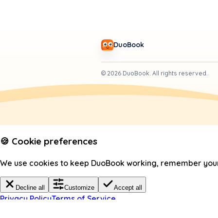
DuoBook
©
2026
DuoBook.
All rights reserved.
🍪 Cookie preferences
We use cookies to keep DuoBook working, remember your c
Decline all
Customize
Accept all
Privacy Policy
Terms of Service