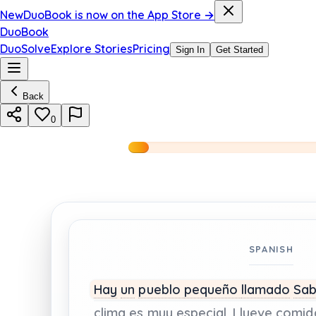
New
DuoBook is now on the App Store →
DuoBook
DuoSolve
Explore Stories
Pricing
Sign In
Get Started
Back
0
SPANISH
Hay
un
pueblo
pequeño
llamado
Sab
clima
es
muy
especial.
Llueve
comi