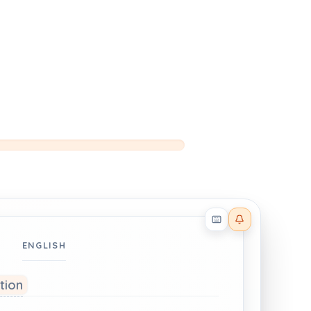
Reader effects on
ENGLISH
ation