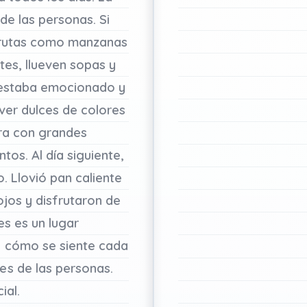
de
las
personas.
Si
rutas
como
manzanas
stes,
llueven
sopas
y
estaba
emocionado
y
over
dulces
de colores
ra
con
grandes
ntos.
Al
día
siguiente,
o.
Llovió
pan
caliente
ojos
y
disfrutaron
de
es
es
un
lugar
a
cómo
se
siente
cada
es
de
las
personas.
ial.