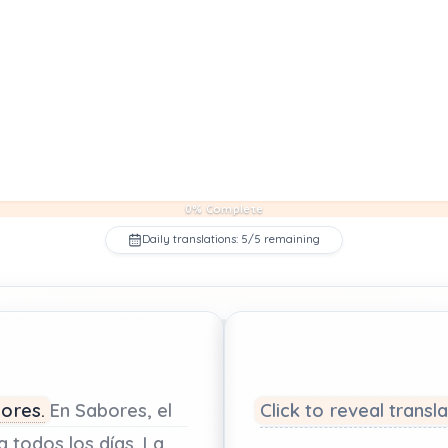
0% Complete
Daily translations: 5/5 remaining
ores.
En
Sabores,
el
Click to reveal transl
da
todos
los
días.
La