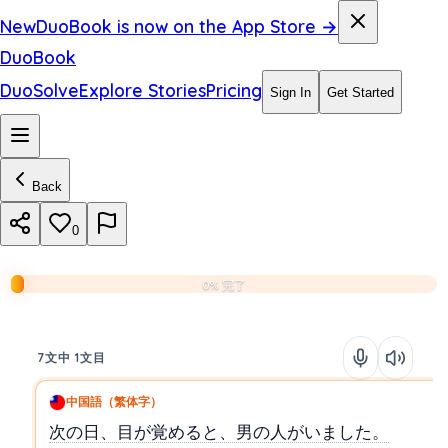
New
DuoBook is now on the App Store →
DuoBook
DuoSolve
Explore Stories
Pricing
Sign In
Get Started
Back
0
0% 完了
7文中 1文目
中国語（繁体字）
次の日、目が覚めると、男の人がいました。