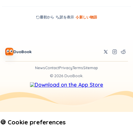
最初から
訳を表示
新しい物語
DuoBook
News
Contact
Privacy
Terms
Sitemap
©
2026
DuoBook.
🍪 Cookie preferences