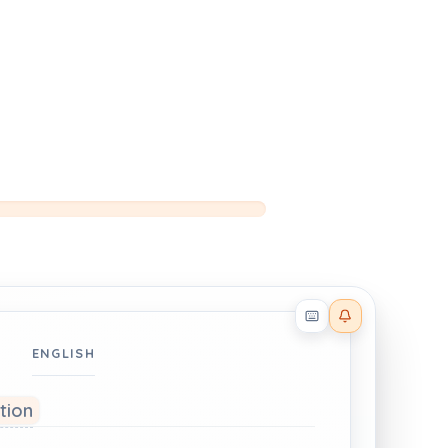
Reader effects on
ENGLISH
ation