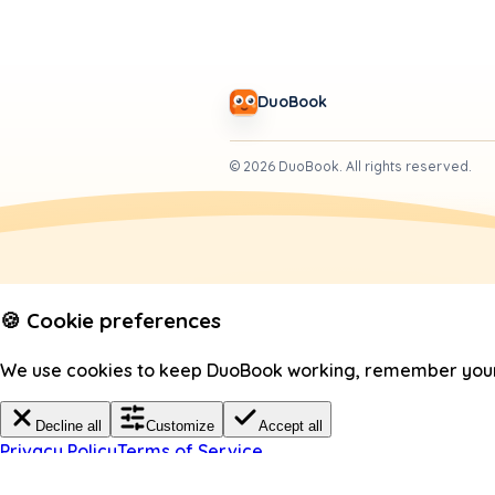
DuoBook
©
2026
DuoBook.
All rights reserved.
🍪 Cookie preferences
We use cookies to keep DuoBook working, remember your c
Decline all
Customize
Accept all
Privacy Policy
Terms of Service