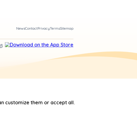
News
Contact
Privacy
Terms
Sitemap
n customize them or accept all.