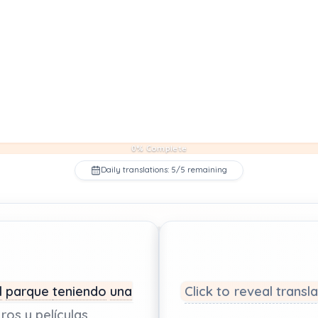
0% Complete
Daily translations: 5/5 remaining
l
parque
teniendo
una
Click to reveal transl
bros
y
películas