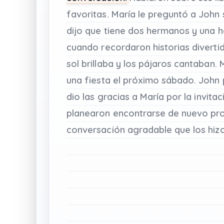
favoritas.
María
le
preguntó
a
John
dijo
que
tiene
dos
hermanos
y
una
h
cuando
recordaron
historias
diverti
sol
brillaba
y
los
pájaros
cantaban.
una
fiesta
el
próximo
sábado.
John
dio
las
gracias
a
María
por
la
invitac
planearon
encontrarse
de
nuevo
pr
conversación
agradable
que
los
hiz