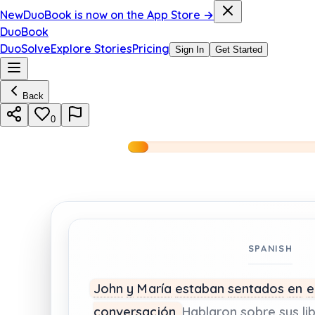
New
DuoBook is now on the App Store →
DuoBook
DuoSolve
Explore Stories
Pricing
Sign In
Get Started
Back
0
SPANISH
John
y
María
estaban
sentados
en
e
conversación.
Hablaron
sobre
sus
li