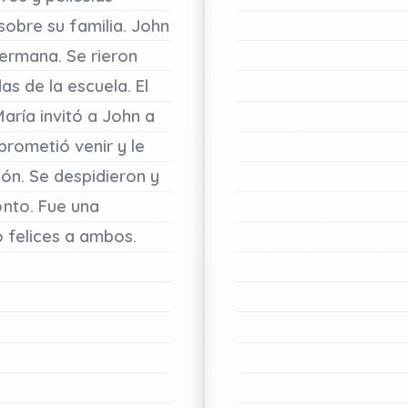
sobre
su
familia.
John
ermana.
Se
rieron
das
de
la
escuela.
El
María
invitó
a
John
a
prometió
venir
y
le
ión.
Se
despidieron
y
onto.
Fue
una
o
felices
a
ambos.