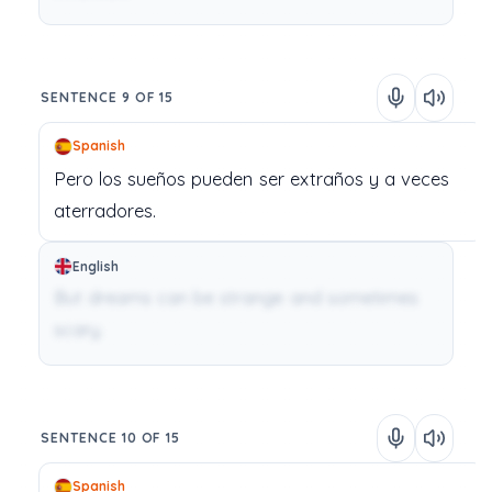
SENTENCE 9 OF 15
Spanish
Pero
los
sueños
pueden
ser
extraños
y
a
veces
aterradores.
English
But dreams can be strange and sometimes
scary.
SENTENCE 10 OF 15
Spanish