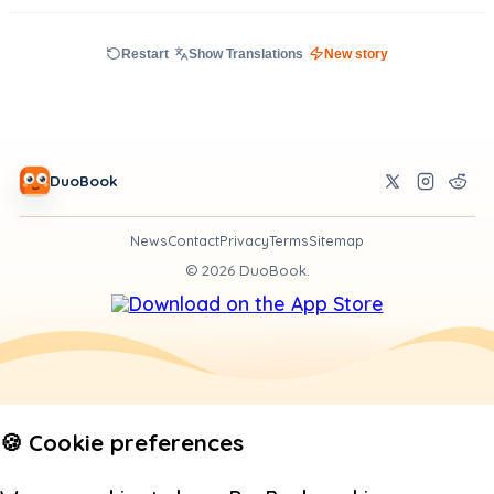
Restart
Show Translations
New story
DuoBook
News
Contact
Privacy
Terms
Sitemap
©
2026
DuoBook.
🍪 Cookie preferences