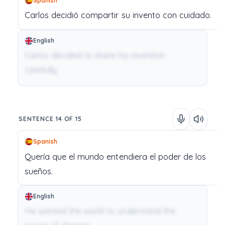
Spanish
Carlos
decidió
compartir
su
invento
con
cuidado.
English
Carlos decided to share his invention
carefully.
SENTENCE 14 OF 15
Spanish
Quería
que
el
mundo
entendiera
el
poder
de
los
sueños.
English
He wanted the world to understand the