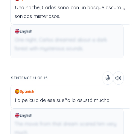
Una
noche,
Carlos
soñó
con
un
bosque
oscuro
y
sonidos
misteriosos.
English
One night, Carlos dreamed about a dark
forest with mysterious sounds.
SENTENCE 11 OF 15
Spanish
La
película
de
ese
sueño
lo
asustó
mucho.
English
The movie from that dream scared him very
much.