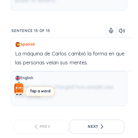
power of dreams.
SENTENCE 15 OF 15
Spanish
La
máquina
de
Carlos
cambió
la
forma
en
que
las
personas
veían
sus
mentes.
English
Carlos' machine changed how people saw
Tap a word
their minds.
PREV
NEXT