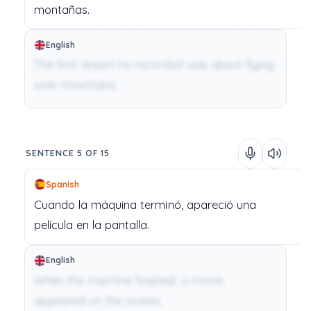
montañas.
English
The first dream he recorded was about flying
over mountains.
SENTENCE 5 OF 15
Spanish
Cuando
la
máquina
terminó,
apareció
una
película
en
la
pantalla.
English
When the machine finished, a movie
appeared on the screen.