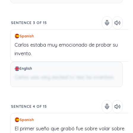
SENTENCE 3 OF 15
Spanish
Carlos
estaba
muy
emocionado
de
probar
su
invento.
English
Carlos was very excited to test his invention.
SENTENCE 4 OF 15
Spanish
El
primer
sueño
que
grabó
fue
sobre
volar
sobre