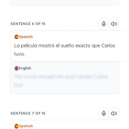
SENTENCE 6 OF 15
Spanish
La
película
mostró
el
sueño
exacto
que
Carlos
tuvo.
English
The movie showed the exact dream Carlos
had.
SENTENCE 7 OF 15
Spanish