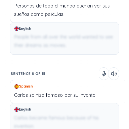
Personas
de
todo
el
mundo
querían
ver
sus
sueños
como
películas.
English
People from all over the world wanted to see
their dreams as movies.
SENTENCE 8 OF 15
Spanish
Carlos
se
hizo
famoso
por
su
invento.
English
Carlos became famous because of his
invention.