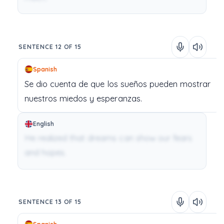
SENTENCE 12 OF 15
Spanish
Se
dio
cuenta
de
que
los
sueños
pueden
mostrar
nuestros
miedos
y
esperanzas.
English
He realized that dreams can show our fears
and hopes.
SENTENCE 13 OF 15