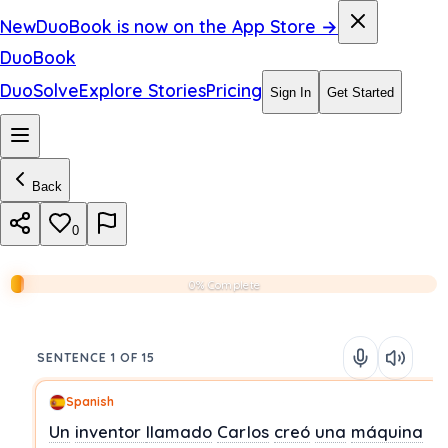
New
DuoBook is now on the App Store →
DuoBook
DuoSolve
Explore Stories
Pricing
Sign In
Get Started
Back
0
0% Complete
SENTENCE 1 OF 15
Spanish
Un
inventor
llamado
Carlos
creó
una
máquina