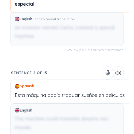
especial.
English
Tap to reveal translation
An inventor named Carlos created a special
machine.
swipe up for next sentence
SENTENCE 2 OF 15
Spanish
Esta
máquina
podía
traducir
sueños
en
películas.
English
This machine could translate dreams into
movies.