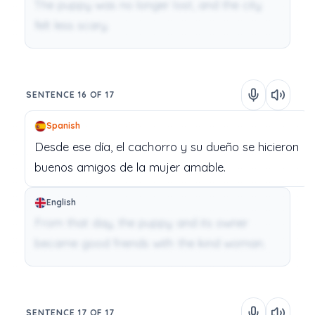
The puppy was no longer lost, and the city
felt less scary.
SENTENCE 16 OF 17
Spanish
Desde
ese
día,
el
cachorro
y
su
dueño
se
hicieron
buenos
amigos
de
la
mujer
amable.
English
From that day, the puppy and its owner
became good friends with the kind woman.
SENTENCE 17 OF 17