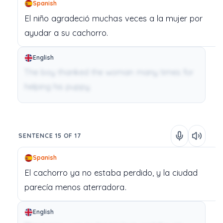
Spanish
El
niño
agradeció
muchas
veces
a
la
mujer
por
ayudar
a
su
cachorro.
English
The boy thanked the woman many times for
helping his puppy.
SENTENCE 15 OF 17
Spanish
El
cachorro
ya
no
estaba
perdido,
y
la
ciudad
parecía
menos
aterradora.
English