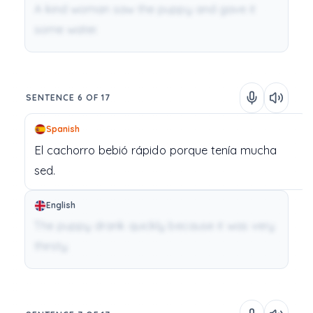
A kind woman saw the puppy and gave it
some water.
SENTENCE 6 OF 17
Spanish
El
cachorro
bebió
rápido
porque
tenía
mucha
sed.
English
The puppy drank quickly because it was very
thirsty.