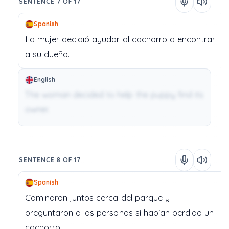
SENTENCE 7 OF 17
Spanish
La
mujer
decidió
ayudar
al
cachorro
a
encontrar
a
su
dueño.
English
The woman decided to help the puppy find its
owner.
SENTENCE 8 OF 17
Spanish
Caminaron
juntos
cerca
del
parque
y
preguntaron
a
las
personas
si
habían
perdido
un
cachorro.