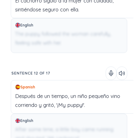
El
cachorro
siguió
a
la
mujer
con
cuidado,
sintiéndose
seguro
con
ella.
English
The puppy followed the woman carefully,
feeling safe with her.
SENTENCE 12 OF 17
Spanish
Después
de
un
tiempo,
un
niño
pequeño
vino
corriendo
y
gritó,
'¡My
puppy!'.
English
After some time, a little boy came running