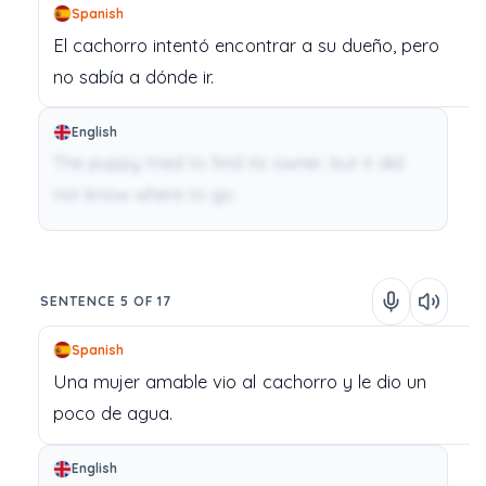
Spanish
El
cachorro
intentó
encontrar
a
su
dueño,
pero
no
sabía
a
dónde
ir.
English
The puppy tried to find its owner, but it did
not know where to go.
SENTENCE 5 OF 17
Spanish
Una
mujer
amable
vio
al
cachorro
y
le
dio
un
poco
de
agua.
English