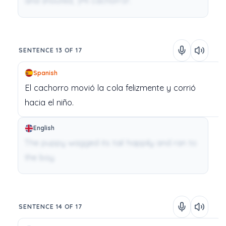
and shouted, '¡Mi cachorro!'.
SENTENCE 13 OF 17
Spanish
El
cachorro
movió
la
cola
felizmente
y
corrió
hacia
el
niño.
English
The puppy wagged its tail happily and ran to
the boy.
SENTENCE 14 OF 17