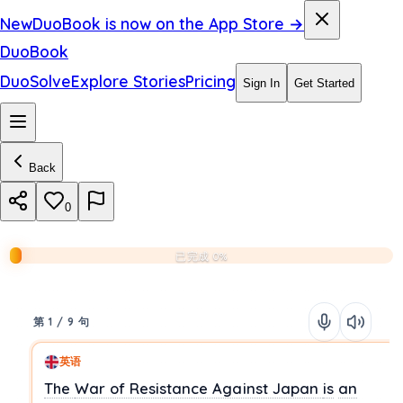
New
DuoBook is now on the App Store →
DuoBook
DuoSolve
Explore Stories
Pricing
Sign In
Get Started
Back
0
已完成 0%
第 1 / 9 句
英语
The
War of Resistance Against Japan
is
an