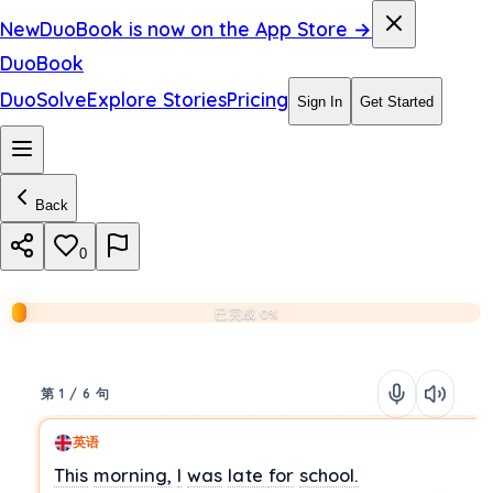
New
DuoBook is now on the App Store →
DuoBook
DuoSolve
Explore Stories
Pricing
Sign In
Get Started
Back
0
已完成 0%
第 1 / 6 句
英语
This
morning,
I
was
late
for
school.