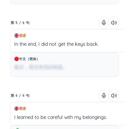
第 5 / 6 句
英语
In
the
end,
I
did
not
get
the
keys
back.
中文（简体）
最后，我没有找回钥匙。
第 6 / 6 句
英语
I
learned
to
be
careful
with
my
belongings.