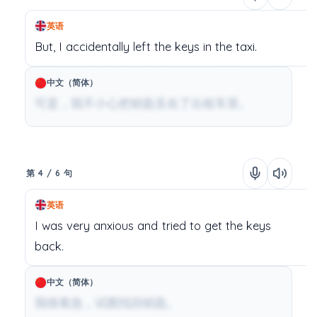
英语
But,
I
accidentally
left
the
keys
in
the
taxi.
中文（简体）
可是，我不小心把钥匙丢在了出租车里。
第 4 / 6 句
英语
I
was
very
anxious
and
tried
to
get
the
keys
back.
中文（简体）
我很着急，试图找回钥匙。