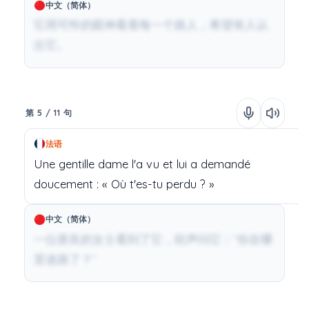
中文（简体）
它用可怜的眼神看着每一个路人，希望有人认
出它。
第 5 / 11 句
法语
Une
gentille
dame
l'a
vu
et
lui
a
demandé
doucement
:
«
Où
t'es-tu
perdu
?
»
中文（简体）
一位善良的女士看到了它，轻声问它：“你在哪
里迷路了？”