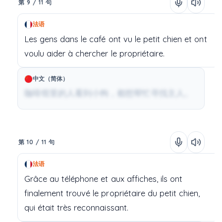
第 9 / 11 句
法语
Les
gens
dans
le
café
ont
vu
le
petit chien
et
ont
voulu
aider
à
chercher
le
propriétaire.
中文（简体）
咖啡馆里的人看到小狗，都想帮忙寻找主人。
第 10 / 11 句
法语
Grâce
au
téléphone
et
aux
affiches,
ils
ont
finalement
trouvé
le
propriétaire
du
petit chien,
qui
était
très
reconnaissant.