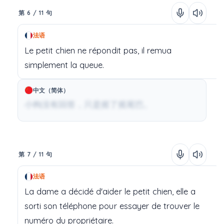
第 6 / 11 句
法语
Le
petit chien
ne
répondit
pas,
il
remua
simplement
la
queue.
中文（简体）
小狗没有回答，只是摇了摇尾巴。
第 7 / 11 句
法语
La
dame
a
décidé
d'aider
le
petit chien,
elle
a
sorti
son
téléphone
pour
essayer
de
trouver
le
numéro
du
propriétaire.