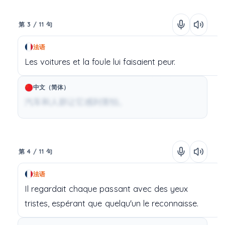
第 3 / 11 句
法语
Les
voitures
et
la
foule
lui
faisaient
peur.
中文（简体）
汽车和人群让它感到害怕。
第 4 / 11 句
法语
Il
regardait
chaque
passant
avec
des
yeux
tristes,
espérant
que
quelqu'un
le
reconnaisse.