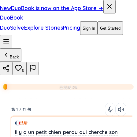
New
DuoBook is now on the App Store →
DuoBook
DuoSolve
Explore Stories
Pricing
Sign In
Get Started
Back
0
已完成 0%
第 1 / 11 句
法语
Il
y
a
un
petit chien
perdu
qui
cherche
son