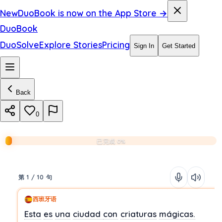
New
DuoBook is now on the App Store →
DuoBook
DuoSolve
Explore Stories
Pricing
Sign In
Get Started
Back
0
已完成 0%
第 1 / 10 句
西班牙语
Esta
es
una
ciudad
con
criaturas
mágicas.