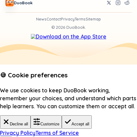
DuoBook
News
Contact
Privacy
Terms
Sitemap
©
2026
DuoBook.
🍪 Cookie preferences
We use cookies to keep DuoBook working,
remember your choices, and understand which parts
help learners. You can customize them or accept all.
Decline all
Customize
Accept all
Privacy Policy
Terms of Service