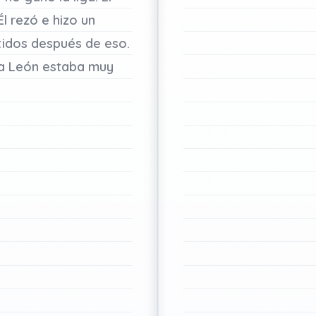
Él
rezó
e
hizo
un
tidos
después
de
eso.
a
León
estaba
muy