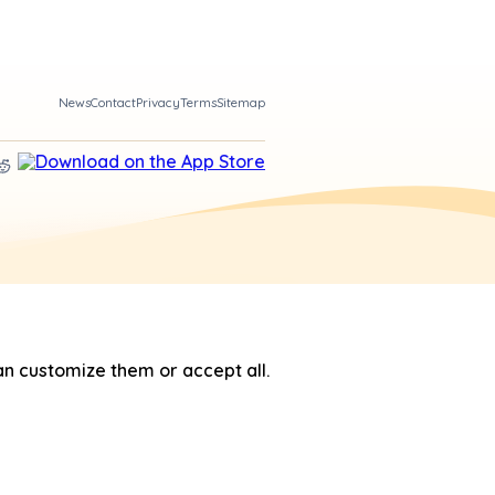
News
Contact
Privacy
Terms
Sitemap
n customize them or accept all.