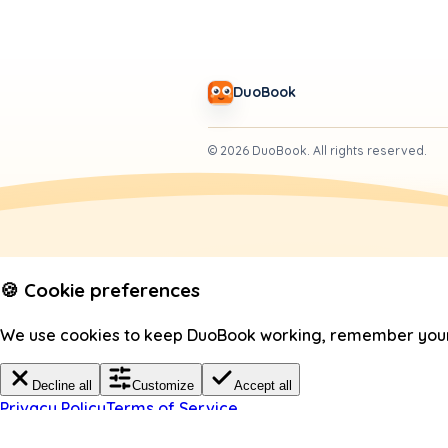
DuoBook
©
2026
DuoBook.
All rights reserved.
🍪 Cookie preferences
We use cookies to keep DuoBook working, remember your c
Decline all
Customize
Accept all
Privacy Policy
Terms of Service