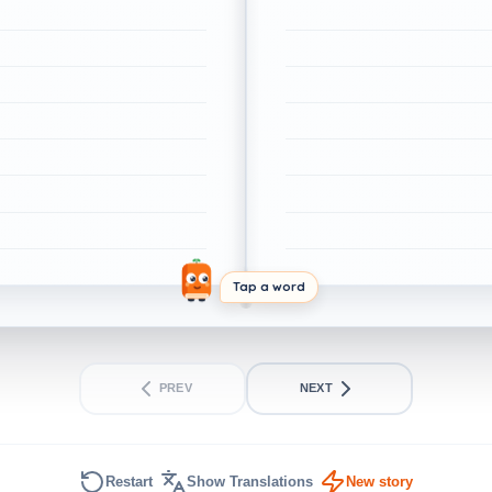
Tap a word
PREV
NEXT
Restart
Show Translations
New story