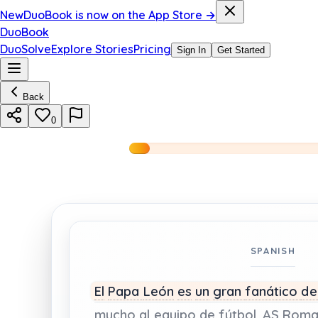
New
DuoBook is now on the App Store →
DuoBook
DuoSolve
Explore Stories
Pricing
Sign In
Get Started
Back
0
SPANISH
El
Papa
León
es
un
gran
fanático
d
mucho
al
equipo
de
fútbol.
AS
Rom