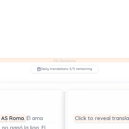
0% Complete
Daily translations: 5/5 remaining
e
AS
Roma.
Él
ama
Click to reveal transl
a
no
ganó
la
liga.
El