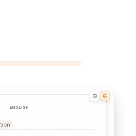
Reader effects on
ENGLISH
ation