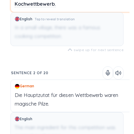
Kochwettbewerb.
English
Tap to reveal translation
In a small village, there was a famous
cooking competition.
swipe up for next sentence
SENTENCE 2 OF 20
German
Die
Hauptzutat
für
diesen
Wettbewerb
waren
magische
Pilze.
English
The main ingredient for this competition was