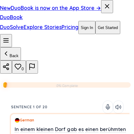
New
DuoBook is now on the App Store →
DuoBook
DuoSolve
Explore Stories
Pricing
Sign In
Get Started
Back
0
0% Complete
SENTENCE 1 OF 20
German
In
einem
kleinen
Dorf
gab
es
einen
berühmten