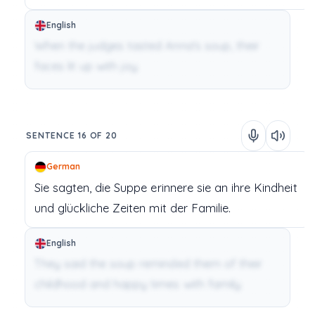
English
When the judges tasted Anna's soup, their
faces lit up with joy.
SENTENCE 16 OF 20
German
Sie
sagten,
die
Suppe
erinnere
sie
an
ihre
Kindheit
und
glückliche
Zeiten
mit
der
Familie.
English
They said the soup reminded them of their
childhood and happy times with family.