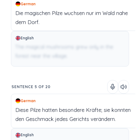
German
Die
magischen
Pilze
wuchsen
nur
im
Wald
nahe
dem
Dorf.
English
The magical mushrooms grew only in the
forest near the village.
SENTENCE 5 OF 20
German
Diese
Pilze
hatten
besondere
Kräfte;
sie
konnten
den
Geschmack
jedes
Gerichts
verändern.
English