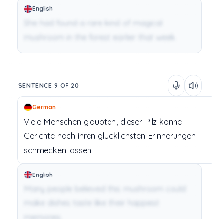
English
She had found a rare kind of magical
mushroom in the forest earlier that week.
SENTENCE 9 OF 20
German
Viele
Menschen
glaubten,
dieser
Pilz
könne
Gerichte
nach
ihren
glücklichsten
Erinnerungen
schmecken
lassen.
English
Many people believed this mushroom could
make dishes taste like their happiest
memories.