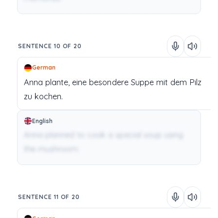
SENTENCE 10 OF 20
German
Anna
plante,
eine
besondere
Suppe
mit
dem
Pilz
zu
kochen.
English
Anna planned to cook a special soup using
the mushroom.
SENTENCE 11 OF 20