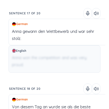
SENTENCE 17 OF 20
German
Anna
gewann
den
Wettbewerb
und
war
sehr
stolz.
English
Anna won the competition and was very
proud.
SENTENCE 18 OF 20
German
Von
diesem
Tag
an
wurde
sie
als
die
beste