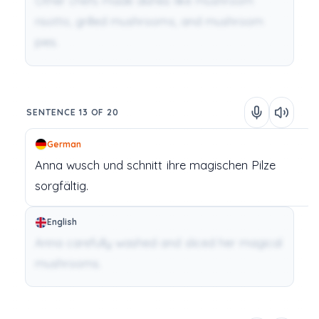
Other chefs made dishes like mushroom
risotto, grilled mushrooms, and mushroom
pies.
SENTENCE 13 OF 20
German
Anna
wusch
und
schnitt
ihre
magischen
Pilze
sorgfältig.
English
Anna carefully washed and sliced her magical
mushrooms.