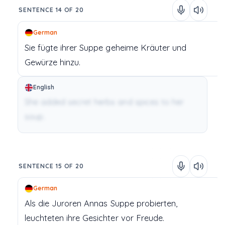
SENTENCE 14 OF 20
German
Sie
fügte
ihrer
Suppe
geheime
Kräuter
und
Gewürze
hinzu.
English
She added secret herbs and spices to her
soup.
SENTENCE 15 OF 20
German
Als
die
Juroren
Annas
Suppe
probierten,
leuchteten
ihre
Gesichter
vor
Freude.