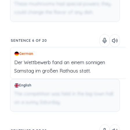
These mushrooms had special powers; they
could change the flavor of any dish.
SENTENCE 6 OF 20
German
Der
Wettbewerb
fand
an
einem
sonnigen
Samstag
im
großen
Rathaus
statt.
English
The competition was held in the big town hall
on a sunny Saturday.