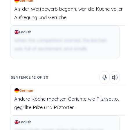
German
Als
der
Wettbewerb
begann,
war
die
Küche
voller
Aufregung
und
Gerüche.
English
When the competition started, the kitchen
was full of excitement and smells.
SENTENCE 12 OF 20
German
Andere
Köche
machten
Gerichte
wie
Pilzrisotto,
gegrillte
Pilze
und
Pilztorten.
English