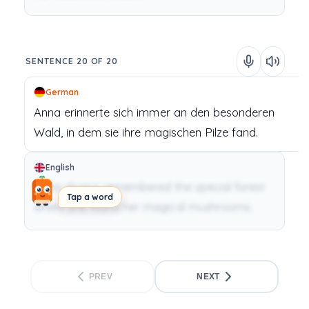
SENTENCE 20 OF 20
German
Anna
erinnerte
sich
immer
an
den
besonderen
Wald,
in
dem
sie
ihre
magischen
Pilze
fand.
English
Anna always remembered the special forest
Tap a word
where she found her magical mushrooms.
PREV
NEXT