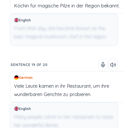
Köchin
für
magische Pilze
in
der
Region
bekannt.
English
From that day, she became known as the
best magical mushroom chef in the region.
SENTENCE 19 OF 20
German
Viele
Leute
kamen
in
ihr
Restaurant,
um
ihre
wunderbaren
Gerichte
zu
probieren.
English
Many people came to her restaurant to taste
her wonderful dishes.