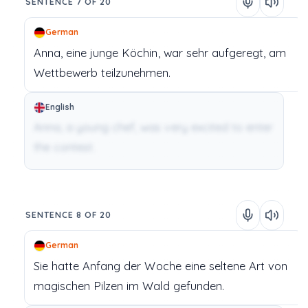
SENTENCE 7 OF 20
German
Anna,
eine
junge
Köchin,
war
sehr
aufgeregt,
am
Wettbewerb
teilzunehmen.
English
Anna, a young chef, was very excited to enter
the contest.
SENTENCE 8 OF 20
German
Sie
hatte
Anfang
der
Woche
eine
seltene
Art
von
magischen
Pilzen
im
Wald
gefunden.