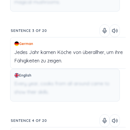
magical mushrooms.
SENTENCE 3 OF 20
German
Jedes
Jahr
kamen
Köche
von
überallher,
um
ihre
Fähigkeiten
zu
zeigen.
English
Every year, cooks from all around came to
show their skills.
SENTENCE 4 OF 20