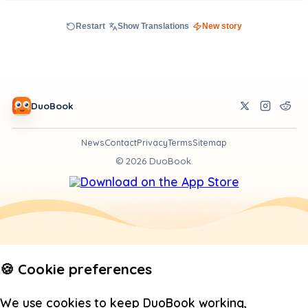
Restart
Show Translations
New story
DuoBook
News
Contact
Privacy
Terms
Sitemap
©
2026
DuoBook.
🍪 Cookie preferences
We use cookies to keep DuoBook working,