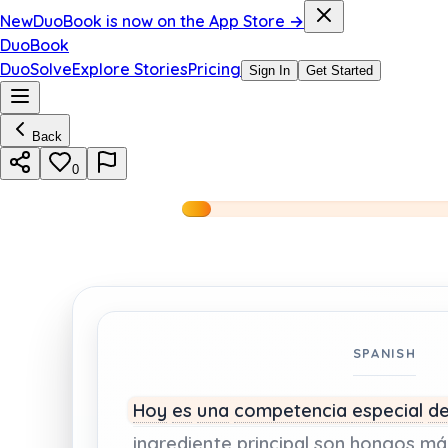
New
DuoBook is now on the App Store →
DuoBook
DuoSolve
Explore Stories
Pricing
Sign In
Get Started
Back
0
SPANISH
Hoy
es
una
competencia
especial
d
ingrediente
principal
son
hongos
má