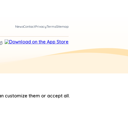
News
Contact
Privacy
Terms
Sitemap
n customize them or accept all.