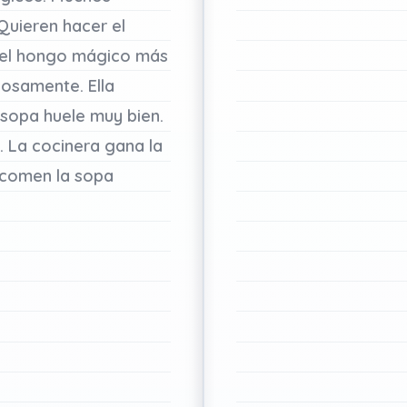
Quieren
hacer
el
el
hongo
mágico
más
dosamente.
Ella
sopa
huele
muy
bien.
.
La
cocinera
gana
la
comen
la
sopa