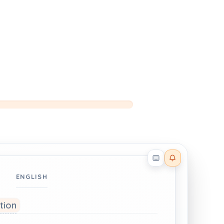
Reader effects on
ENGLISH
ation