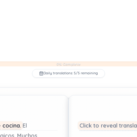
0% Complete
Daily translations: 5/5 remaining
e
cocina.
El
Click to reveal transl
gicos.
Muchos