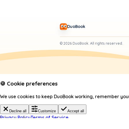
DuoBook
©
2026
DuoBook.
All rights reserved.
🍪 Cookie preferences
We use cookies to keep DuoBook working, remember your c
Decline all
Customize
Accept all
Privacy Policy
Terms of Service