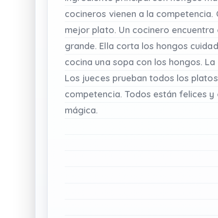
cocineros
vienen
a
la
competencia.
mejor
plato.
Un
cocinero
encuentra
grande.
Ella
corta
los
hongos
cuida
cocina
una
sopa
con
los
hongos.
La
Los
jueces
prueban
todos
los
platos
competencia.
Todos
están
felices
y
mágica.