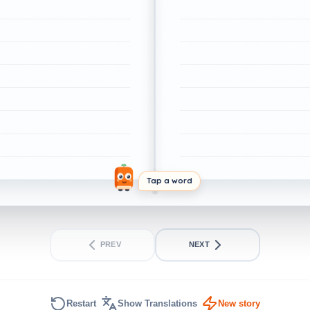
Tap a word
PREV
NEXT
Restart
Show Translations
New story