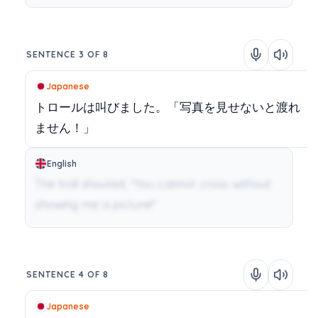
SENTENCE 3 OF 8
Japanese
トロールは叫びました。「写真を見せないと渡れ
ません！」
English
The troll shouted, "You cannot cross without
showing me a picture!"
SENTENCE 4 OF 8
Japanese