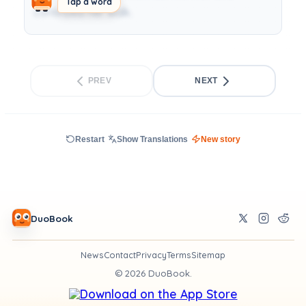
Tap a word
continued her walk.
PREV
NEXT
Restart
Show Translations
New story
DuoBook
News
Contact
Privacy
Terms
Sitemap
©
2026
DuoBook.