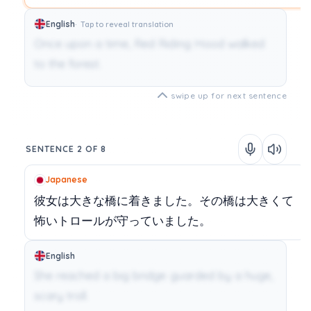
English
Tap to reveal translation
Once upon a time, Red Riding Hood walked
to the forest.
swipe up for next sentence
SENTENCE 2 OF 8
Japanese
彼女は大きな橋に着きました。その橋は大きくて
怖いトロールが守っていました。
English
She reached a big bridge guarded by a huge,
scary troll.