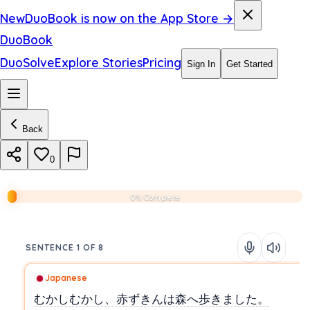
New
DuoBook is now on the App Store →
DuoBook
DuoSolve
Explore Stories
Pricing
Sign In
Get Started
Back
0
0% Complete
SENTENCE 1 OF 8
Japanese
むかしむかし、赤ずきんは森へ歩きました。