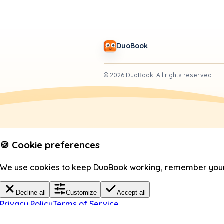
DuoBook
©
2026
DuoBook.
All rights reserved.
🍪 Cookie preferences
We use cookies to keep DuoBook working, remember your c
Decline all
Customize
Accept all
Privacy Policy
Terms of Service