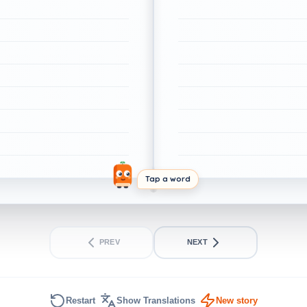
Tap a word
PREV
NEXT
Restart
Show Translations
New story