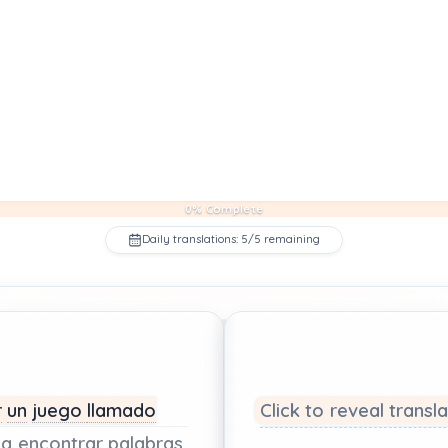
0% Complete
Daily translations: 5/5 remaining
r
un
juego
llamado
Click to reveal transl
ba
encontrar
palabras