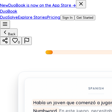
New
DuoBook is now on the App Store →
DuoBook
DuoSolve
Explore Stories
Pricing
Sign In
Get Started
Back
0
SPANISH
Había
un
joven
que
comenzó
a
juga
Numbword.
En
este
juego,
necesita