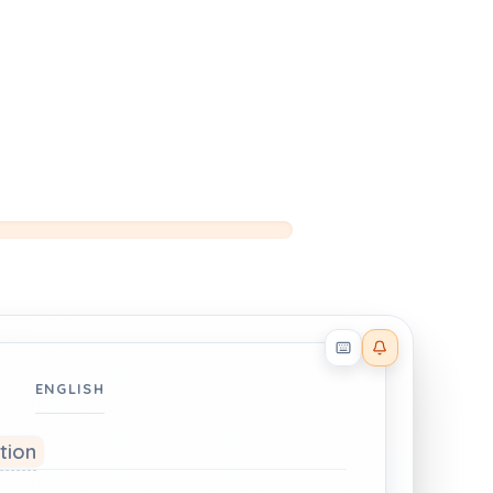
Reader effects on
ENGLISH
ation