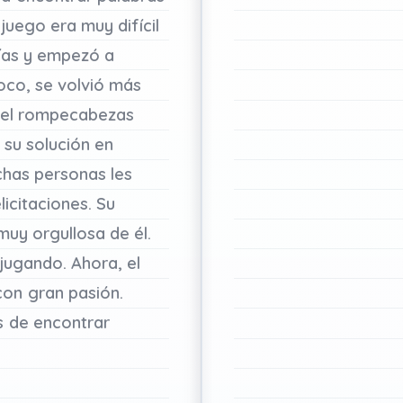
juego
era
muy
difícil
ías
y
empezó
a
oco,
se
volvió
más
el
rompecabezas
su
solución
en
chas
personas
les
licitaciones.
Su
muy
orgullosa
de
él.
jugando.
Ahora,
el
con
gran
pasión.
s
de
encontrar