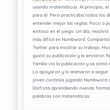
usando
matemáticas.
Al
principio,
el
para
él.
Pero
practicaba
todos
los
d
entender
mejor
las
reglas.
Poco
a
p
exitoso
en
el
juego.
Un
día,
resolvió
más
difícil
en
Numbword.
Compartió
Twitter
para
mostrar
su
trabajo.
Mu
gustó
su
publicación
y
le
enviaron
fe
familia
vio
la
publicación
y
se
sintió
Lo
apoyaron
y
lo
animaron
a
seguir
joven
continúa
jugando
Numbword
Disfruta
aprendiendo
nuevas
forma
palabras
con
matemáticas.