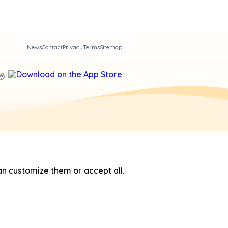
News
Contact
Privacy
Terms
Sitemap
n customize them or accept all.