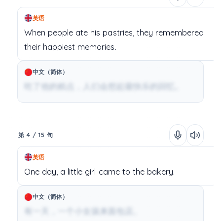
英语
When
people
ate
his
pastries,
they
remembered
their
happiest
memories.
中文（简体）
吃了他的糕点，人们会想起最快乐的回忆。
第 4 / 15 句
英语
One
day,
a
little
girl
came
to
the
bakery.
中文（简体）
有一天，一个小女孩来面包店。