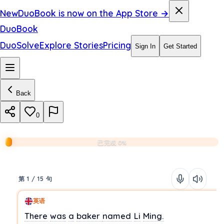
New
DuoBook is now on the App Store →
DuoBook
DuoSolve
Explore Stories
Pricing
Sign In
Get Started
Back
0
已完成 0%
第 1 / 15 句
英语
There
was
a
baker
named
Li
Ming.