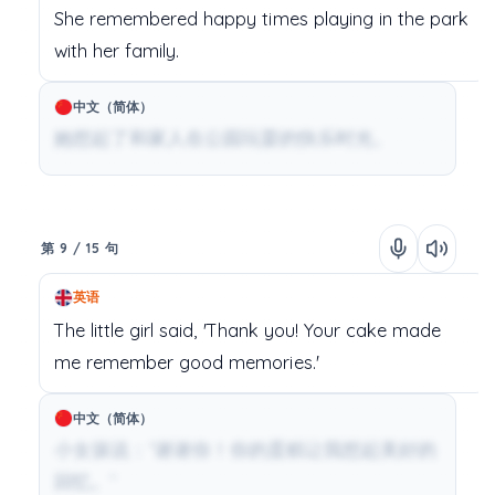
She
remembered
happy
times
playing
in
the
park
with
her
family.
中文（简体）
她想起了和家人在公园玩耍的快乐时光。
第 9 / 15 句
英语
The
little
girl
said,
'Thank
you!
Your
cake
made
me
remember
good
memories.'
中文（简体）
小女孩说：“谢谢你！你的蛋糕让我想起美好的
回忆。”