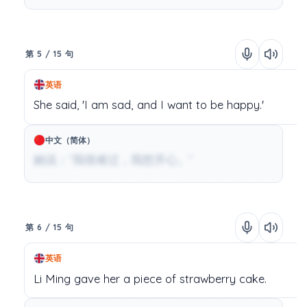
第 5 / 15 句
英语
She
said,
'I
am
sad,
and
I
want
to
be
happy.'
中文（简体）
她说：“我很难过，我想开心。”
第 6 / 15 句
英语
Li
Ming
gave
her
a
piece
of
strawberry
cake.