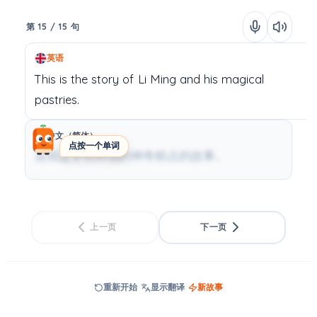
第 15 / 15 句
英语
This
is
the
story
of
Li
Ming
and
his
magical
pastries.
中文（简体）
点按一个单词
这就是李明和他的神奇糕点的故事。
上一页
下一页
重新开始
显示翻译
新故事