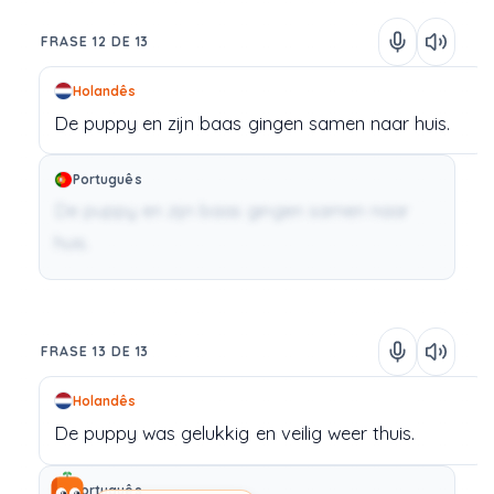
FRASE 12 DE 13
Holandês
De
puppy
en
zijn
baas
gingen
samen
naar
huis.
Português
De puppy en zijn baas gingen samen naar
huis.
FRASE 13 DE 13
Holandês
De
puppy
was
gelukkig
en
veilig
weer
thuis.
Português