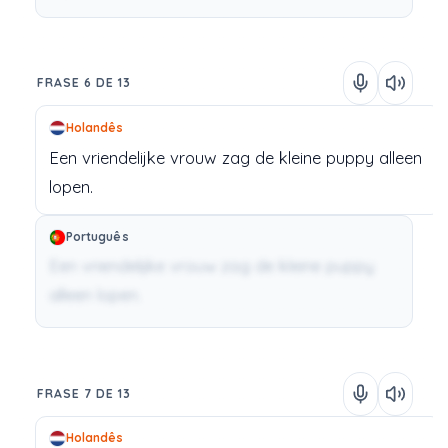
FRASE 6 DE 13
Holandês
Een
vriendelijke
vrouw
zag
de
kleine
puppy
alleen
lopen.
Português
Een vriendelijke vrouw zag de kleine puppy
alleen lopen.
FRASE 7 DE 13
Holandês