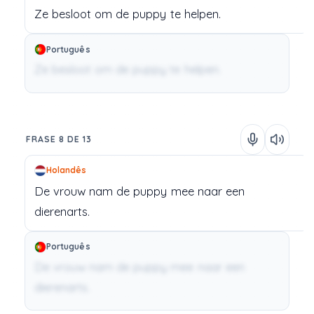
Ze
besloot
om
de
puppy
te
helpen.
Português
Ze besloot om de puppy te helpen.
FRASE 8 DE 13
Holandês
De
vrouw
nam
de
puppy
mee
naar
een
dierenarts.
Português
De vrouw nam de puppy mee naar een
dierenarts.