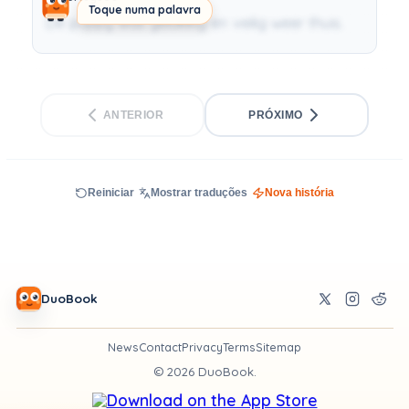
Toque numa palavra
De puppy was gelukkig en veilig weer thuis.
ANTERIOR
PRÓXIMO
Reiniciar
Mostrar traduções
Nova história
DuoBook
News
Contact
Privacy
Terms
Sitemap
©
2026
DuoBook.