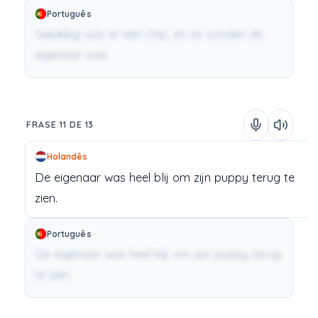
Português
Gelukkig was er een chip, en ze vonden de
eigenaar snel.
FRASE 11 DE 13
Holandês
De
eigenaar
was
heel
blij
om
zijn
puppy
terug
te
zien.
Português
De eigenaar was heel blij om zijn puppy terug
te zien.