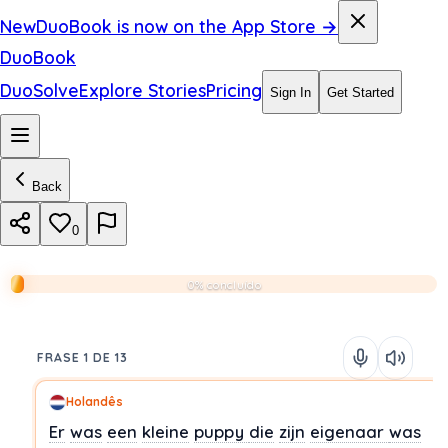
New
DuoBook is now on the App Store →
DuoBook
DuoSolve
Explore Stories
Pricing
Sign In
Get Started
Back
0
0% concluído
FRASE 1 DE 13
Holandês
Er
was
een
kleine
puppy
die
zijn
eigenaar
was