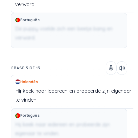
verward.
Português
De puppy voelde zich een beetje bang en
verward.
FRASE 5 DE 13
Holandês
Hij
keek
naar
iedereen
en
probeerde
zijn
eigenaar
te
vinden.
Português
Hij keek naar iedereen en probeerde zijn
eigenaar te vinden.