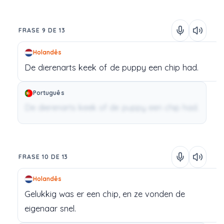
FRASE 9 DE 13
Holandês
De
dierenarts
keek
of
de
puppy
een
chip
had.
Português
De dierenarts keek of de puppy een chip had.
FRASE 10 DE 13
Holandês
Gelukkig
was
er
een
chip,
en
ze
vonden
de
eigenaar
snel.