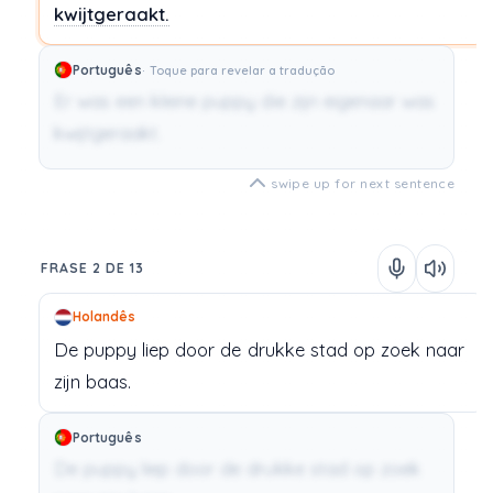
kwijtgeraakt.
Português
Toque para revelar a tradução
Er was een kleine puppy die zijn eigenaar was
kwijtgeraakt.
swipe up for next sentence
FRASE 2 DE 13
Holandês
De
puppy
liep
door
de
drukke
stad
op
zoek
naar
zijn
baas.
Português
De puppy liep door de drukke stad op zoek