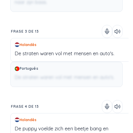
naar zijn baas.
FRASE 3 DE 13
Holandês
De
straten
waren
vol
met
mensen
en
auto's.
Português
De straten waren vol met mensen en auto's.
FRASE 4 DE 13
Holandês
De
puppy
voelde
zich
een
beetje
bang
en