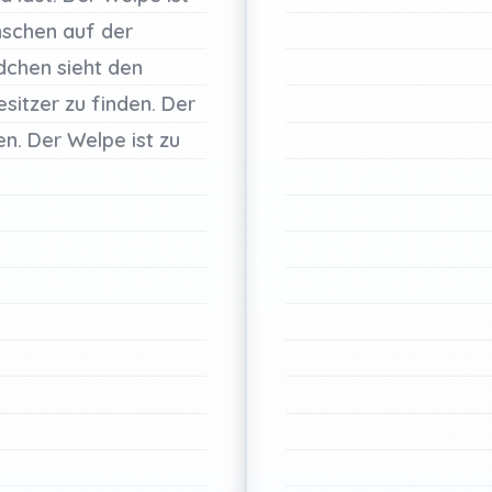
schen
auf
der
dchen
sieht
den
esitzer
zu
finden.
Der
en.
Der
Welpe
ist
zu