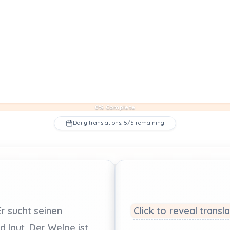
0% Complete
Daily translations: 5/5 remaining
Er
sucht
seinen
Click to reveal transl
nd
laut.
Der
Welpe
ist