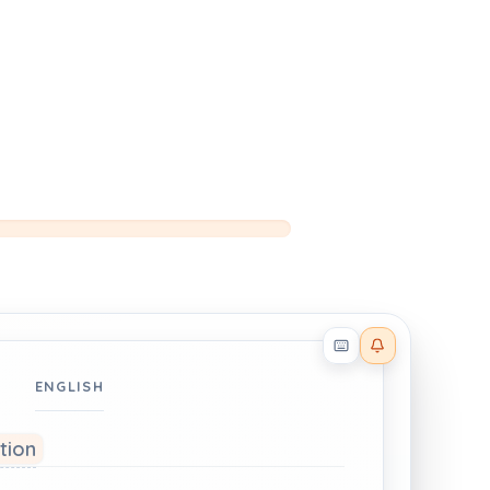
Reader effects on
ENGLISH
ation