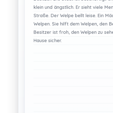
klein
und
ängstlich.
Er
sieht
viele
Men
Straße.
Der
Welpe
bellt
leise.
Ein
Mä
Welpen.
Sie
hilft
dem
Welpen,
den
B
Besitzer
ist
froh,
den
Welpen
zu
seh
Hause
sicher.