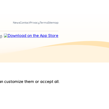
News
Contact
Privacy
Terms
Sitemap
n customize them or accept all.