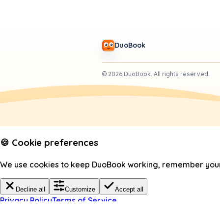
DuoBook
©
2026
DuoBook.
All rights reserved.
🍪 Cookie preferences
We use cookies to keep DuoBook working, remember your c
Decline all
Customize
Accept all
Privacy Policy
Terms of Service