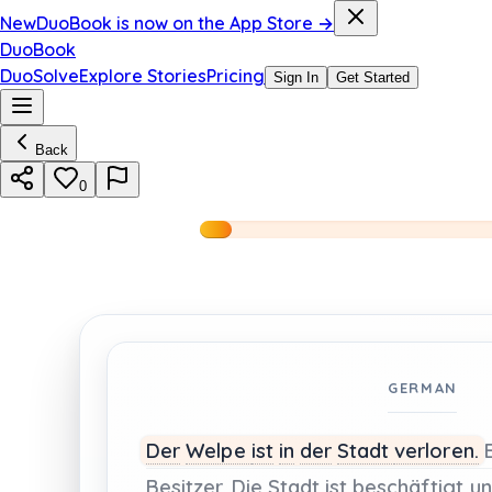
New
DuoBook is now on the App Store →
DuoBook
DuoSolve
Explore Stories
Pricing
Sign In
Get Started
Back
0
GERMAN
Der
Welpe
ist
in
der
Stadt
verloren.
Besitzer.
Die
Stadt
ist
beschäftigt
u