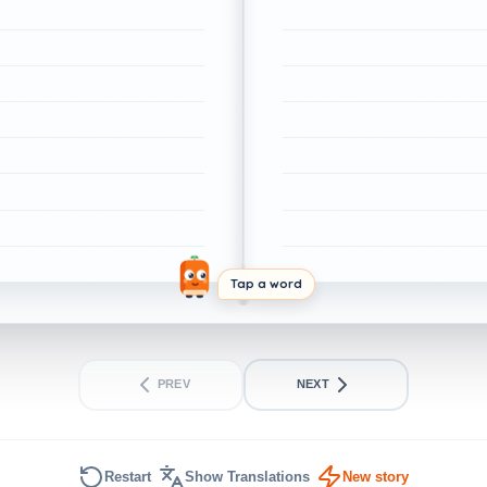
Tap a word
PREV
NEXT
Restart
Show Translations
New story