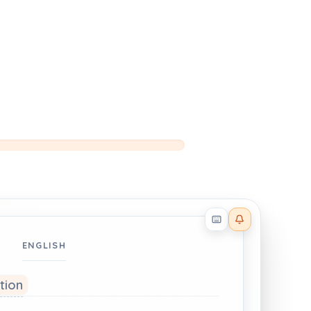
Reader effects on
ENGLISH
ation