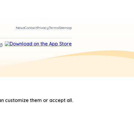
News
Contact
Privacy
Terms
Sitemap
n customize them or accept all.