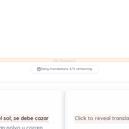
0% Complete
Daily translations: 5/5 remaining
l
sol;
se
debe
cazar
Click to reveal transl
an
polvo
y
corren