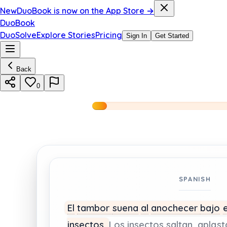
New
DuoBook is now on the App Store →
DuoBook
DuoSolve
Explore Stories
Pricing
Sign In
Get Started
Back
0
SPANISH
El
tambor
suena
al
anochecer
bajo
e
insectos.
Los
insectos
saltan,
aplast