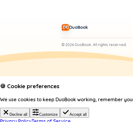
DuoBook
©
2026
DuoBook.
All rights reserved.
🍪 Cookie preferences
We use cookies to keep DuoBook working, remember your c
Decline all
Customize
Accept all
Privacy Policy
Terms of Service