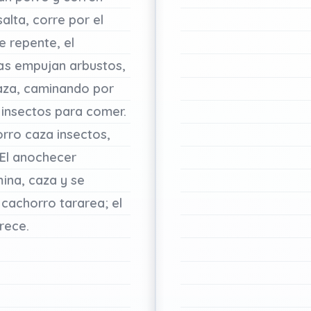
salta,
corre
por
el
e
repente,
el
as
empujan
arbustos,
aza,
caminando
por
r
insectos
para
comer.
orro
caza
insectos,
El
anochecer
ina,
caza
y
se
cachorro
tararea;
el
rece.