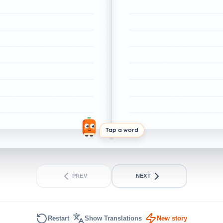
Tap a word
PREV
NEXT
Restart
Show Translations
New story