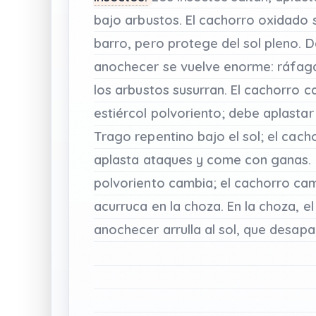
bajo
arbustos.
El
cachorro
oxidado
barro,
pero
protege
del
sol
pleno.
D
anochecer
se
vuelve
enorme:
ráfag
los
arbustos
susurran.
El
cachorro
c
estiércol
polvoriento;
debe
aplasta
Trago
repentino
bajo
el
sol;
el
cach
aplasta
ataques
y
come
con
ganas.
polvoriento
cambia;
el
cachorro
cam
acurruca
en
la
choza.
En
la
choza,
el
anochecer
arrulla
al
sol,
que
desapa