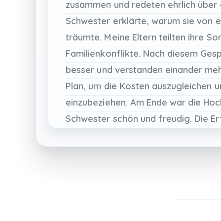
zusammen
und
redeten
ehrlich
über
Schwester
erklärte,
warum
sie
von
e
träumte.
Meine
Eltern
teilten
ihre
So
Familienkonflikte.
Nach
diesem
Gesp
besser
und
verstanden
einander
meh
Plan,
um
die
Kosten
auszugleichen
u
einzubeziehen.
Am
Ende
war
die
Hoc
Schwester
schön
und
freudig.
Die
Er
über
Familie
und
Kommunikation
gel
meiner
Familie
in
der
Türkei
war
eine
für
uns
alle.