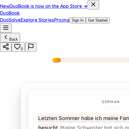
New
DuoBook is now on the App Store →
DuoBook
DuoSolve
Explore Stories
Pricing
Sign In
Get Started
Back
0
GERMAN
Letzten
Sommer
habe
ich
meine
Fam
besucht.
Meine
Schwester
hat
sich
a