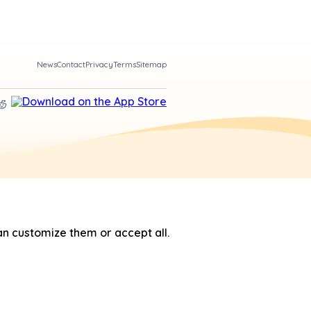
News
Contact
Privacy
Terms
Sitemap
n customize them or accept all.