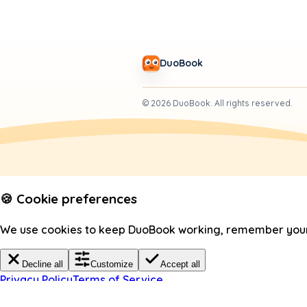
DuoBook
©
2026
DuoBook.
All rights reserved.
🍪 Cookie preferences
We use cookies to keep DuoBook working, remember your c
Decline all
Customize
Accept all
Privacy Policy
Terms of Service