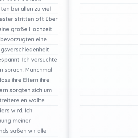
rten
bei
allen
zu
viel
ester
stritten
oft
über
eine
große
Hochzeit
bevorzugten
eine
gsverschiedenheit
spannt.
Ich
versuchte
en
sprach.
Manchmal
dass
ihre
Eltern
ihre
tern
sorgten
sich
um
treitereien
wollte
ders
wird.
Ich
mung
meiner
nds
saßen
wir
alle