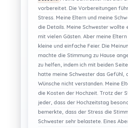
vorbereitet.
Die
Vorbereitungen
füh
Stress.
Meine
Eltern
und
meine
Schw
die
Details.
Meine
Schwester
wollte
mit
vielen
Gästen.
Aber
meine
Eltern
kleine
und
einfache
Feier.
Die
Meinun
machte
die
Stimmung
zu
Hause
ange
zu
helfen,
indem
ich
mit
beiden
Seit
hatte
meine
Schwester
das
Gefühl,
Wünsche
nicht
verstanden.
Meine
El
die
Kosten
der
Hochzeit.
Trotz
der
S
jeder,
dass
der
Hochzeitstag
beson
bemerkte,
dass
der
Stress
die
Stim
Schwester
sehr
belastete.
Eines
Abe