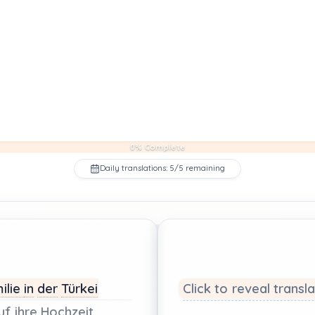
0% Complete
Daily translations: 5/5 remaining
ilie
in
der
Türkei
Click to reveal transl
uf
ihre
Hochzeit