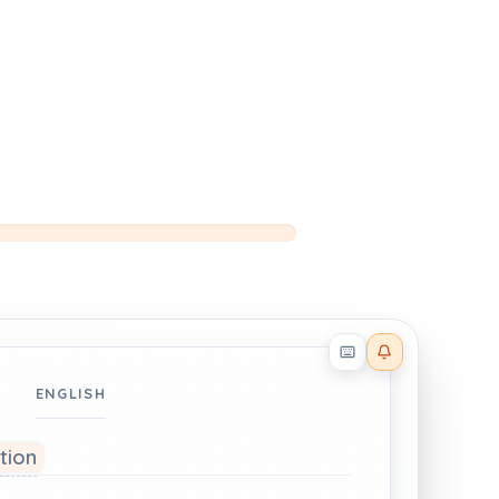
Reader effects on
ENGLISH
ation