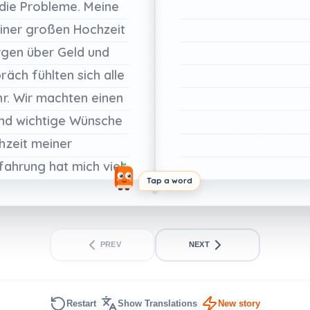
die
Probleme.
Meine
iner
großen
Hochzeit
rgen
über
Geld
und
räch
fühlten
sich
alle
r.
Wir
machten
einen
nd
wichtige
Wünsche
hzeit
meiner
fahrung
hat
mich
viel
Tap a word
ehrt.
Der
Besuch
bei
bedeutungsvolle
Zeit
PREV
NEXT
Restart
Show Translations
New story