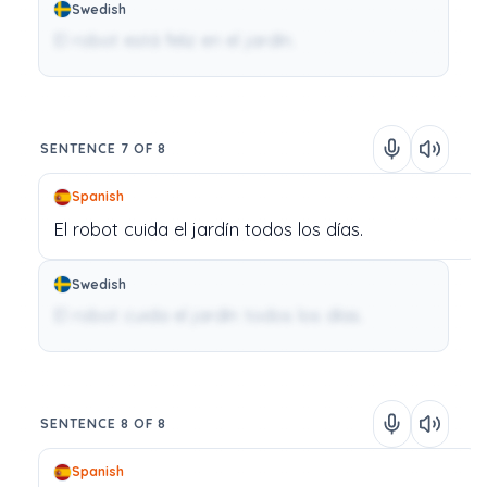
Swedish
El robot está feliz en el jardín.
SENTENCE 7 OF 8
Spanish
El
robot
cuida
el
jardín
todos
los
días.
Swedish
El robot cuida el jardín todos los días.
SENTENCE 8 OF 8
Spanish