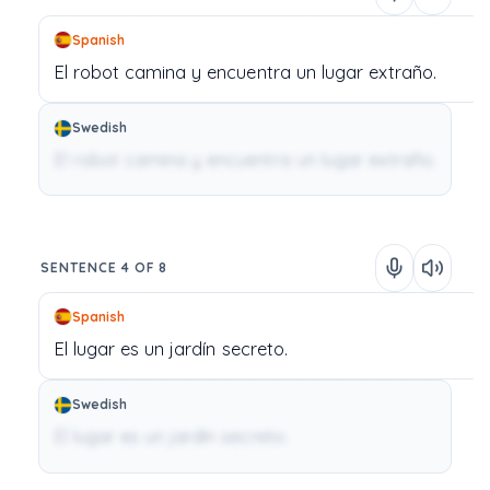
Spanish
El
robot
camina
y
encuentra
un
lugar
extraño.
Swedish
El robot camina y encuentra un lugar extraño.
SENTENCE 4 OF 8
Spanish
El
lugar
es
un
jardín
secreto.
Swedish
El lugar es un jardín secreto.