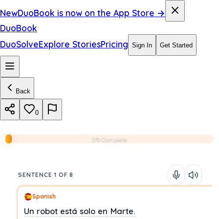
New
DuoBook is now on the App Store →
DuoBook
DuoSolve
Explore Stories
Pricing
Sign In
Get Started
Back
0
0% Complete
SENTENCE 1 OF 8
Spanish
Un
robot
está
solo
en
Marte.