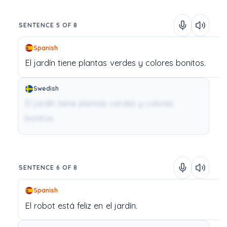
SENTENCE 5 OF 8
Spanish
El
jardín
tiene
plantas
verdes
y
colores
bonitos.
Swedish
El jardín tiene plantas verdes y colores
bonitos.
SENTENCE 6 OF 8
Spanish
El
robot
está
feliz
en
el
jardín.