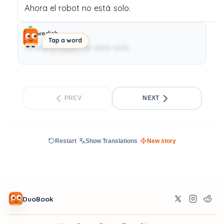
Ahora
el
robot
no
está
solo.
Swedish
Tap a word
Ahora el robot no está solo.
PREV
NEXT
Restart
Show Translations
New story
DuoBook