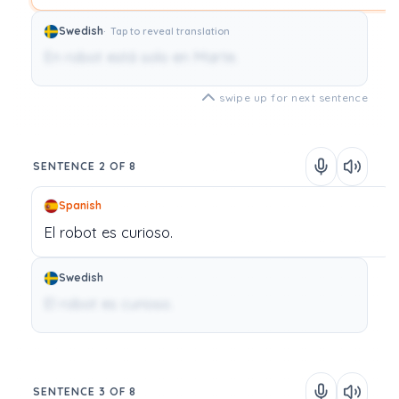
Swedish
Tap to reveal translation
En robot está solo en Marte.
swipe up for next sentence
SENTENCE 2 OF 8
Spanish
El
robot
es
curioso.
Swedish
El robot es curioso.
SENTENCE 3 OF 8