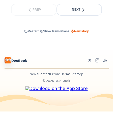
PREV
NEXT
Restart
Show Translations
New story
DuoBook
News
Contact
Privacy
Terms
Sitemap
©
2026
DuoBook.