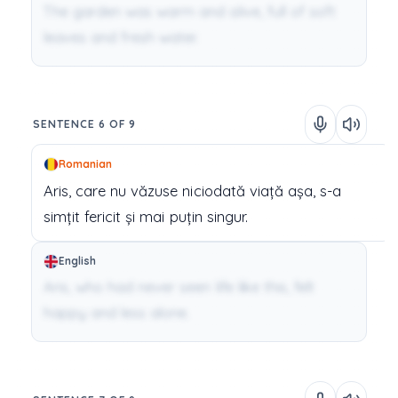
The garden was warm and alive, full of soft
leaves and fresh water.
SENTENCE 6 OF 9
Romanian
Aris,
care
nu
văzuse
niciodată
viață
așa,
s-a
simțit
fericit
și
mai
puțin
singur.
English
Aris, who had never seen life like this, felt
happy and less alone.