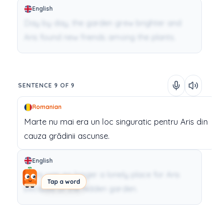
English
Day by day, the garden grew brighter and
Aris found new friends among the plants.
SENTENCE 9 OF 9
Romanian
Marte
nu
mai
era
un
loc
singuratic
pentru
Aris
din
cauza
grădinii
ascunse.
English
Mars was no longer a lonely place for Aris
Tap a word
because of the hidden garden.