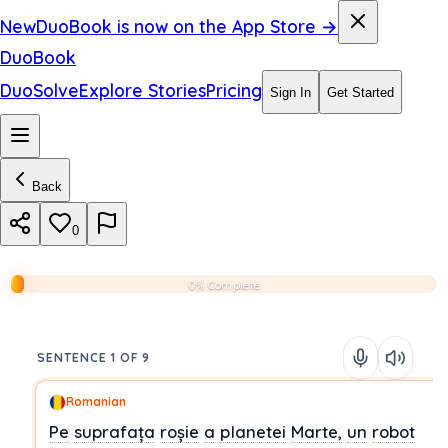
New
DuoBook is now on the App Store →
DuoBook
DuoSolve
Explore Stories
Pricing
Sign In
Get Started
Back
0
0% Complete
SENTENCE 1 OF 9
Romanian
Pe
suprafața
roșie
a
planetei
Marte,
un
robot