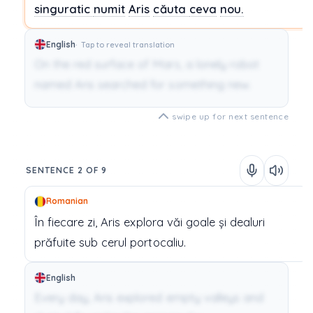
singuratic
numit
Aris
căuta
ceva
nou.
English
Tap to reveal translation
On the red surface of Mars, a lonely robot
named Aris searched for something new.
swipe up for next sentence
SENTENCE 2 OF 9
Romanian
În
fiecare
zi,
Aris
explora
văi
goale
și
dealuri
prăfuite
sub
cerul
portocaliu.
English
Every day, Aris explored empty valleys and