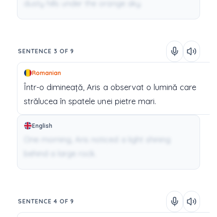
dusty hills under the orange sky.
SENTENCE 3 OF 9
Romanian
Într-o
dimineață,
Aris
a
observat
o
lumină
care
strălucea
în
spatele
unei
pietre
mari.
English
One morning, Aris noticed a light shining
behind a large rock.
SENTENCE 4 OF 9