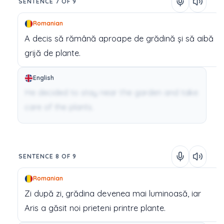
SENTENCE 7 OF 9
Romanian
A
decis
să
rămână
aproape
de
grădină
și
să
aibă
grijă
de
plante.
English
He decided to stay near the garden and take
care of the plants.
SENTENCE 8 OF 9
Romanian
Zi
după
zi,
grădina
devenea
mai
luminoasă,
iar
Aris
a
găsit
noi
prieteni
printre
plante.