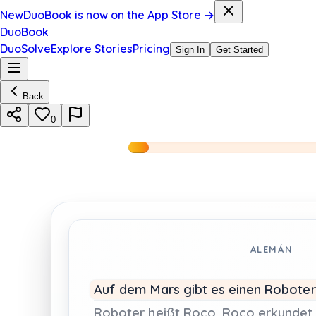
New
DuoBook is now on the App Store →
DuoBook
DuoSolve
Explore Stories
Pricing
Sign In
Get Started
Back
0
ALEMÁN
Auf
dem
Mars
gibt
es
einen
Roboter
Roboter
heißt
Roco.
Roco
erkundet