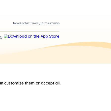
News
Contact
Privacy
Terms
Sitemap
n customize them or accept all.