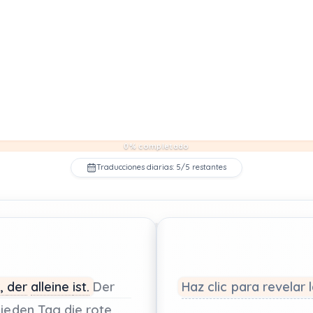
0% completado
Traducciones diarias: 5/5 restantes
,
der
alleine
ist.
Der
Haz clic para revelar 
jeden
Tag
die
rote