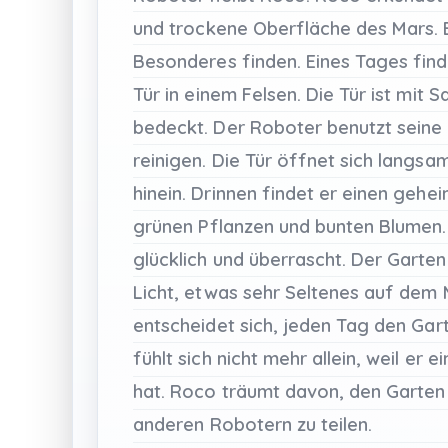
und
trockene
Oberfläche
des
Mars.
Besonderes
finden.
Eines
Tages
fin
Tür
in
einem
Felsen.
Die
Tür
ist
mit
S
bedeckt.
Der
Roboter
benutzt
seine
reinigen.
Die
Tür
öffnet
sich
langsa
hinein.
Drinnen
findet
er
einen
gehei
grünen
Pflanzen
und
bunten
Blumen.
glücklich
und
überrascht.
Der
Garte
Licht,
etwas
sehr
Seltenes
auf
dem
entscheidet
sich,
jeden
Tag
den
Gar
fühlt
sich
nicht
mehr
allein,
weil
er
ei
hat.
Roco
träumt
davon,
den
Garte
anderen
Robotern
zu
teilen.