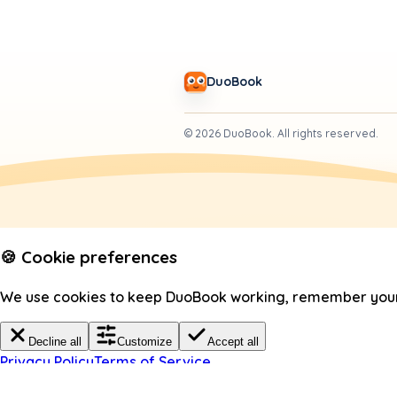
DuoBook
©
2026
DuoBook.
All rights reserved.
🍪 Cookie preferences
We use cookies to keep DuoBook working, remember your c
Decline all
Customize
Accept all
Privacy Policy
Terms of Service