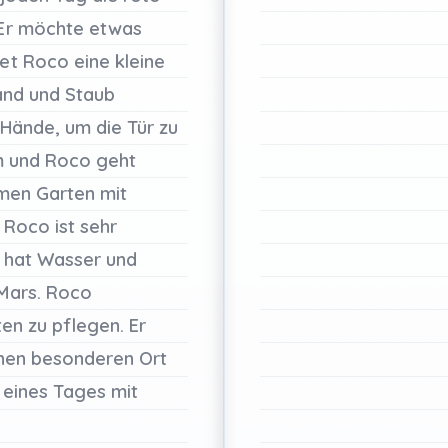
Er
möchte
etwas
det
Roco
eine
kleine
and
und
Staub
Hände,
um
die
Tür
zu
m
und
Roco
geht
men
Garten
mit
Roco
ist
sehr
n
hat
Wasser
und
Mars.
Roco
ten
zu
pflegen.
Er
nen
besonderen
Ort
n
eines
Tages
mit