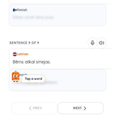
Finnish
Sitten stork lensi pois.
SENTENCE 9 OF 9
Latvian
Bērns
atkal
smejas.
Finnish
Tap a word
Lapsi nauraa uudelleen.
PREV
NEXT