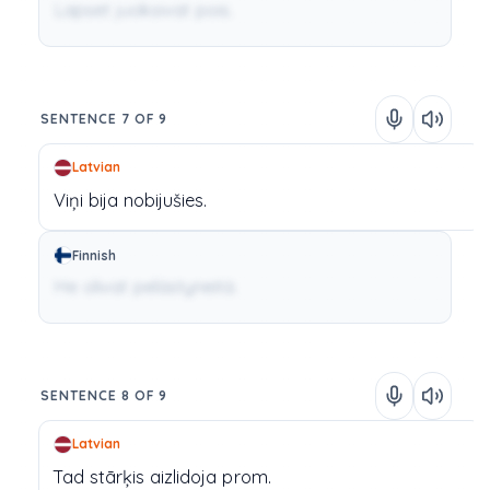
Lapset juoksivat pois.
SENTENCE 7 OF 9
Latvian
Viņi
bija
nobijušies.
Finnish
He olivat pelästyneitä.
SENTENCE 8 OF 9
Latvian
Tad
stārķis
aizlidoja
prom.