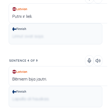
Latvian
Putni
ir
lieli.
Finnish
Linnut ovat isoja.
SENTENCE 4 OF 9
Latvian
Bērniem
bija
jautri.
Finnish
Lapsilla oli hauskaa.