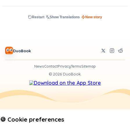
Restart
Show Translations
New story
DuoBook
News
Contact
Privacy
Terms
Sitemap
©
2026
DuoBook.
🍪 Cookie preferences