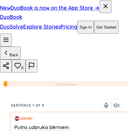
New
DuoBook is now on the App Store →
DuoBook
DuoSolve
Explore Stories
Pricing
Sign In
Get Started
Back
0
0% Complete
SENTENCE 1 OF 9
Latvian
Putns
uzbruka
bērniem.