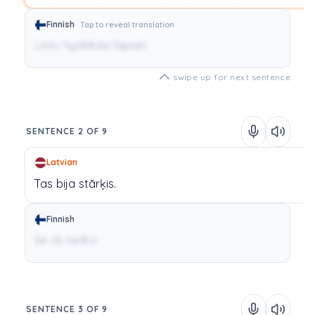
Finnish
Tap to reveal translation
Lintu hyökkäsi lapsiin.
swipe up for next sentence
SENTENCE 2 OF 9
Latvian
Tas
bija
stārķis.
Finnish
Se oli tanko.
SENTENCE 3 OF 9