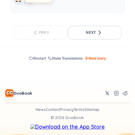
the end.
PREV
NEXT
Restart
Show Translations
New story
DuoBook
News
Contact
Privacy
Terms
Sitemap
©
2026
DuoBook.