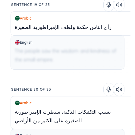
SENTENCE 19 OF 23
Arabic
الصغيرة.
رأى
الناس
حكمة
ولطف
الإمبراطورية
English
The people saw the wisdom and kindness of
the small empire.
SENTENCE 20 OF 23
Arabic
بسبب
التكتيكات
الذكية،
سيطرت
الإمبراطورية
الأراضي.
الصغيرة
على
الكثير
من