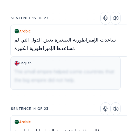
SENTENCE 13 OF 23
Arabic
ساعدت
الإمبراطورية
الصغيرة
بعض
الدول
التي
لم
الكبيرة.
تساعدها
الإمبراطورية
English
The small empire helped some countries that
the big empire did not help.
SENTENCE 14 OF 23
Arabic
وبسبب
ذلك،
وثقت
العديد
من
الدول
بالإمبراطورية