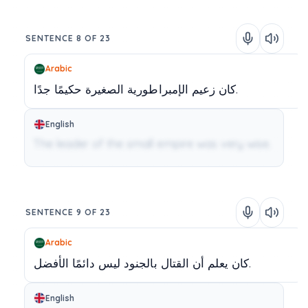
SENTENCE 8 OF 23
Arabic
جدًا.
كان
زعيم
الإمبراطورية
الصغيرة
حكيمًا
English
The leader of the small empire was very wise.
SENTENCE 9 OF 23
Arabic
الأفضل.
كان
يعلم
أن
القتال
بالجنود
ليس
دائمًا
English