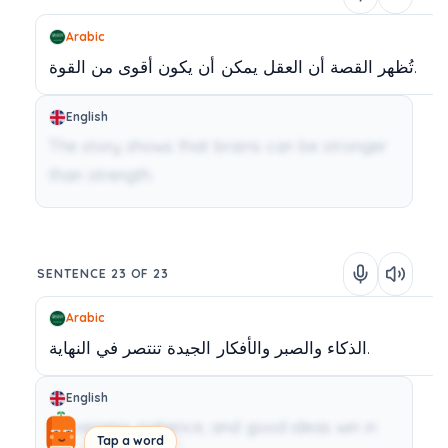
Arabic
القوة.
تُظهر
القصة
أن
العقل
يمكن
أن
يكون
أقوى
من
English
The story shows that brains can be stronger
than strength.
SENTENCE 23 OF 23
Arabic
النهاية.
الذكاء
والصبر
والأفكار
الجيدة
تنتصر
في
English
Cleverness, patience, and good ideas win in
Tap a word