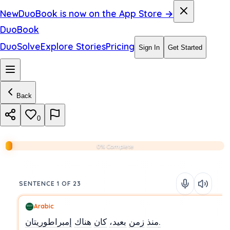
New
DuoBook is now on the App Store →
DuoBook
DuoSolve
Explore Stories
Pricing
Sign In
Get Started
Back
0
0% Complete
SENTENCE 1 OF 23
Arabic
إمبراطوريتان.
منذ
زمن
بعيد،
كان
هناك