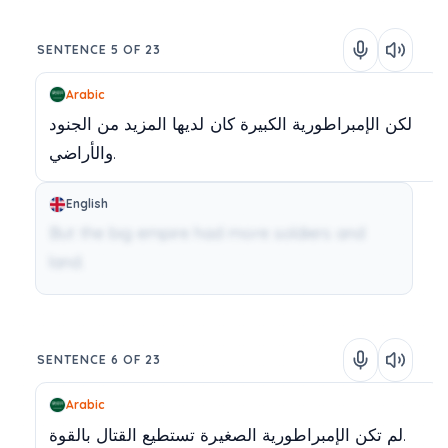
SENTENCE 5 OF 23
Arabic
لكن
الإمبراطورية
الكبيرة
كان
لديها
المزيد
من
الجنود
والأراضي.
English
But the big empire had more soldiers and
land.
SENTENCE 6 OF 23
Arabic
بالقوة.
لم
تكن
الإمبراطورية
الصغيرة
تستطيع
القتال