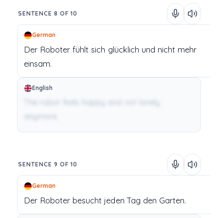
SENTENCE 8 OF 10
German
Der
Roboter
fühlt
sich
glücklich
und
nicht
mehr
einsam.
English
The robot feels happy and not lonely
anymore.
SENTENCE 9 OF 10
German
Der
Roboter
besucht
jeden
Tag
den
Garten.