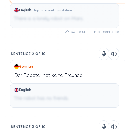
English
Tap to reveal translation
There is a lonely robot on Mars.
swipe up for next sentence
SENTENCE 2 OF 10
German
Der
Roboter
hat
keine
Freunde.
English
The robot has no friends.
SENTENCE 3 OF 10