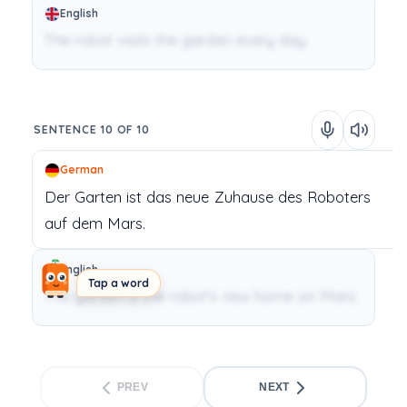
English
The robot visits the garden every day.
SENTENCE 10 OF 10
German
Der
Garten
ist
das
neue
Zuhause
des
Roboters
auf
dem
Mars.
English
Tap a word
The garden is the robot's new home on Mars.
PREV
NEXT