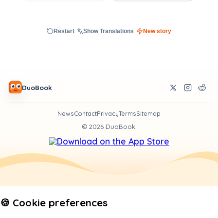
Restart
Show Translations
New story
DuoBook
News
Contact
Privacy
Terms
Sitemap
©
2026
DuoBook.
🍪 Cookie preferences