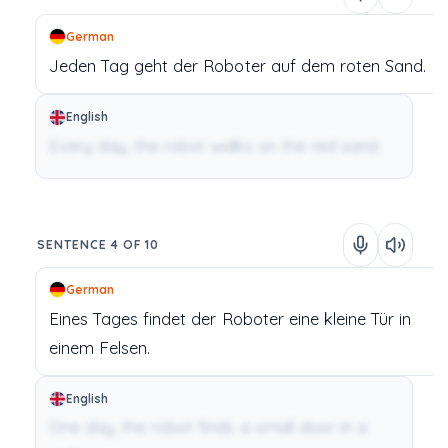
German
Jeden
Tag
geht
der
Roboter
auf
dem
roten
Sand.
English
Every day, the robot walks on the red sand.
SENTENCE 4 OF 10
German
Eines
Tages
findet
der
Roboter
eine
kleine
Tür
in
einem
Felsen.
English
One day, the robot finds a small door in a