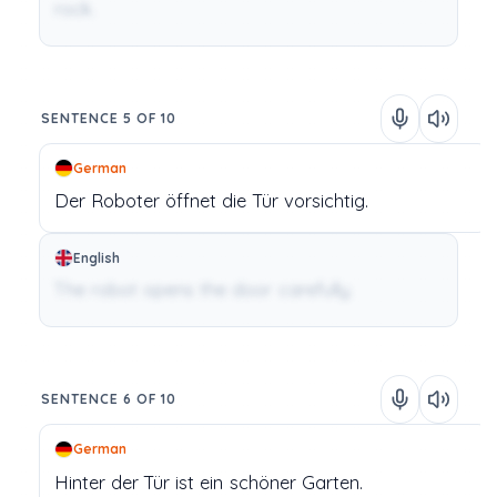
rock.
SENTENCE 5 OF 10
German
Der
Roboter
öffnet
die
Tür
vorsichtig.
English
The robot opens the door carefully.
SENTENCE 6 OF 10
German
Hinter
der
Tür
ist
ein
schöner
Garten.