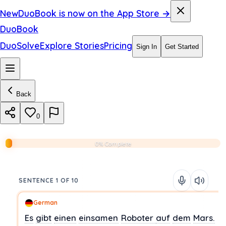
New
DuoBook is now on the App Store →
DuoBook
DuoSolve
Explore Stories
Pricing
Sign In
Get Started
Back
0
0% Complete
SENTENCE 1 OF 10
German
Es
gibt
einen
einsamen
Roboter
auf
dem
Mars.