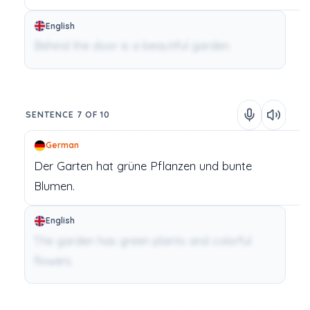
English
Behind the door is a beautiful garden.
SENTENCE 7 OF 10
German
Der
Garten
hat
grüne
Pflanzen
und
bunte
Blumen.
English
The garden has green plants and colorful
flowers.