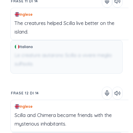
FRASE 11 DI 14
Inglese
The
creatures
helped
Scilla
live
better
on
the
island.
Italiano
Le creature aiutarono Scilla a vivere meglio
sull'isola.
FRASE 12 DI 14
Inglese
Scilla
and
Chimera
became
friends
with
the
mysterious
inhabitants.