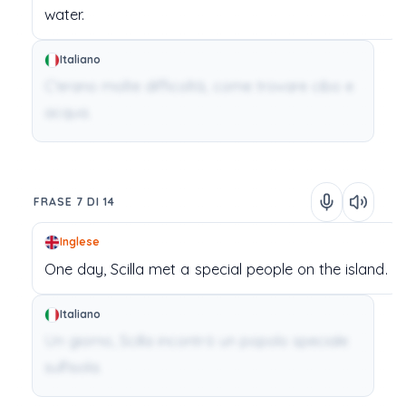
water.
Italiano
C'erano molte difficoltà, come trovare cibo e
acqua.
FRASE 7 DI 14
Inglese
One
day,
Scilla
met
a
special
people
on
the
island.
Italiano
Un giorno, Scilla incontrò un popolo speciale
sull'isola.