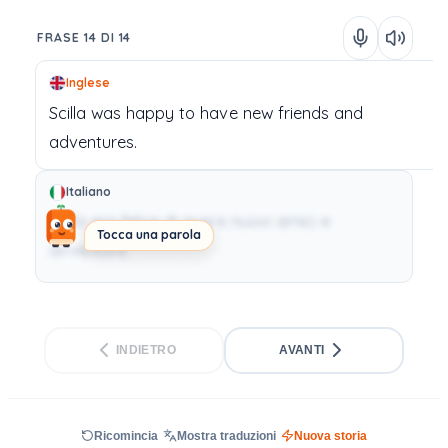
FRASE 14 DI 14
Inglese
Scilla
was
happy
to
have
new
friends
and
adventures.
Italiano
Scilla era felice di avere nuovi amici e
Tocca una parola
avventure.
INDIETRO
AVANTI
Ricomincia
Mostra traduzioni
Nuova storia