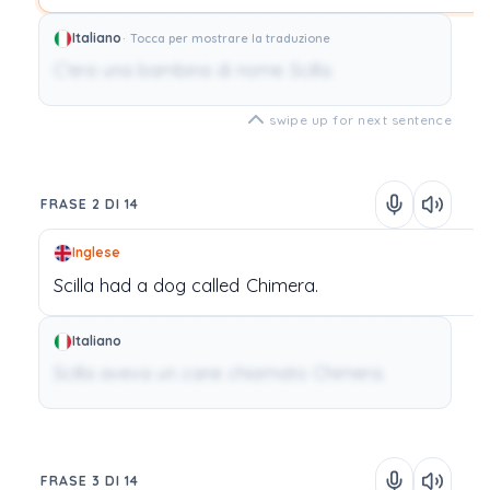
Italiano
Tocca per mostrare la traduzione
C'era una bambina di nome Scilla.
swipe up for next sentence
FRASE 2 DI 14
Inglese
Scilla
had
a
dog
called
Chimera.
Italiano
Scilla aveva un cane chiamato Chimera.
FRASE 3 DI 14