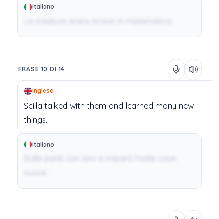
Italiano
Le creature erano brave in matematica.
FRASE 10 DI 14
Inglese
Scilla
talked
with
them
and
learned
many
new
things.
Italiano
Scilla parlò con loro e imparò molte cose
nuove.