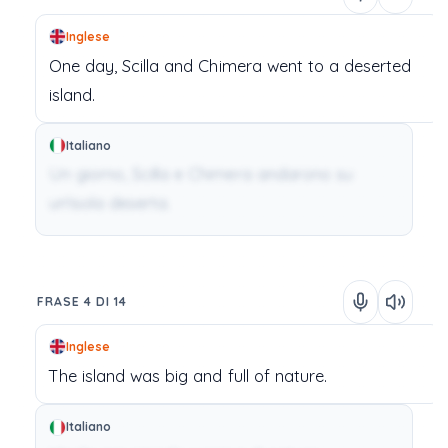
Inglese
One
day,
Scilla
and
Chimera
went
to
a
deserted
island.
Italiano
Un giorno, Scilla e Chimera andarono su
un'isola deserta.
FRASE 4 DI 14
Inglese
The
island
was
big
and
full
of
nature.
Italiano