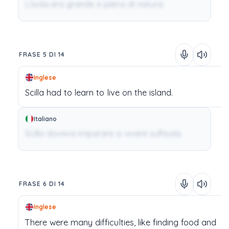
L'isola era grande e piena di natura.
FRASE 5 DI 14
Inglese
Scilla
had
to learn
to
live
on
the
island.
Italiano
Scilla doveva imparare a vivere sull'isola.
FRASE 6 DI 14
Inglese
There
were
many
difficulties,
like
finding
food
and