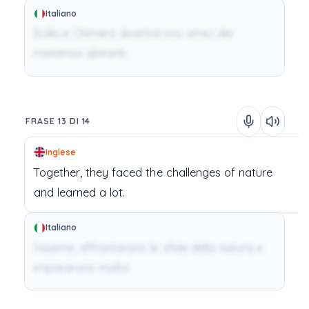
Italiano
Scilla e Chimera diventarono amici dei
misteriosi abitanti.
FRASE 13 DI 14
Inglese
Together,
they
faced
the
challenges
of
nature
and
learned
a
lot.
Italiano
Insieme, affrontarono le sfide della natura e
impararono molto.