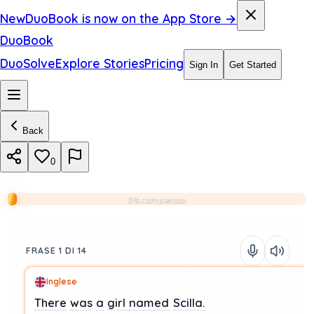
New
DuoBook is now on the App Store →
DuoBook
DuoSolve
Explore Stories
Pricing
Sign In
Get Started
Back
0
0% completato
FRASE 1 DI 14
Inglese
There
was
a
girl
named
Scilla.