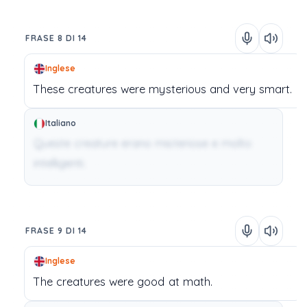
FRASE 8 DI 14
Inglese
These
creatures
were
mysterious
and
very
smart.
Italiano
Queste creature erano misteriose e molto
intelligenti.
FRASE 9 DI 14
Inglese
The
creatures
were
good
at
math.