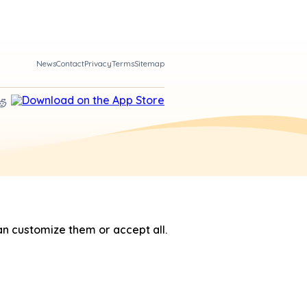
News
Contact
Privacy
Terms
Sitemap
n customize them or accept all.