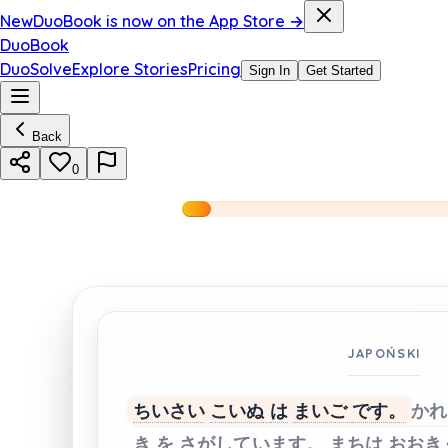
New
DuoBook is now on the App Store →
DuoBook
DuoSolve
Explore Stories
Pricing
Sign In
Get Started
Back
0
JAPOŃSKI
ちいさい
こいぬ
は
まいご
です。
かれ
き
を
さがしています。
まちは
おおき