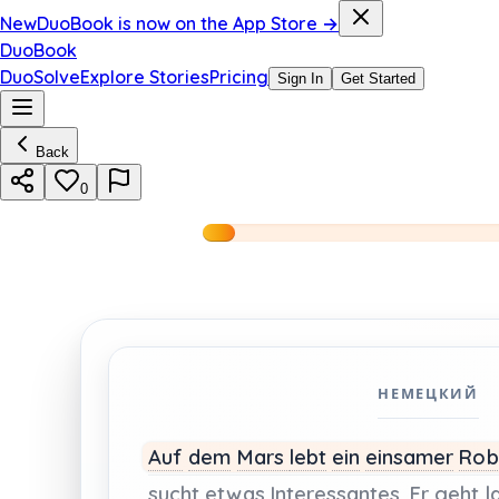
New
DuoBook is now on the App Store →
DuoBook
DuoSolve
Explore Stories
Pricing
Sign In
Get Started
Back
0
НЕМЕЦКИЙ
Auf
dem
Mars
lebt
ein
einsamer
Rob
sucht
etwas
Interessantes.
Er
geht
l