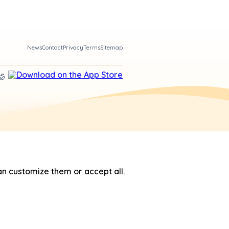
News
Contact
Privacy
Terms
Sitemap
n customize them or accept all.