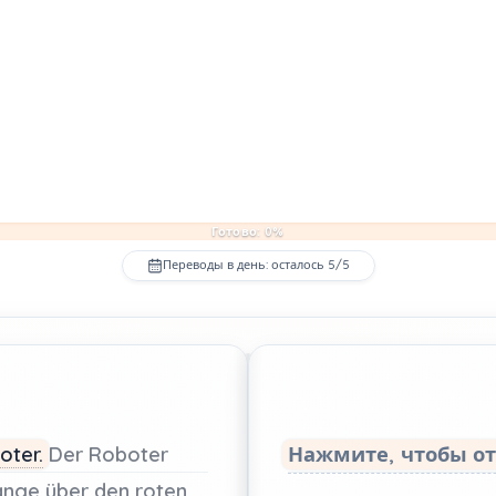
Готово: 0%
Переводы в день: осталось 5/5
oter.
Der
Roboter
Нажмите, чтобы о
ange
über
den
roten