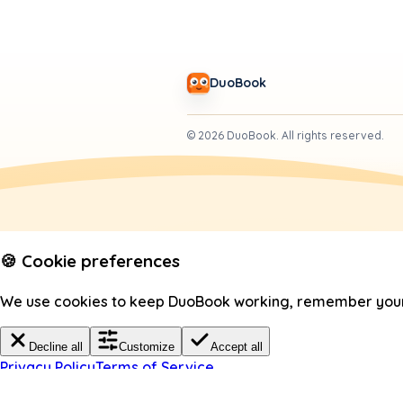
DuoBook
©
2026
DuoBook.
All rights reserved.
🍪 Cookie preferences
We use cookies to keep DuoBook working, remember your c
Decline all
Customize
Accept all
Privacy Policy
Terms of Service