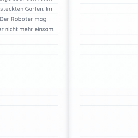
rsteckten
Garten.
Im
Der
Roboter
mag
er
nicht
mehr
einsam.