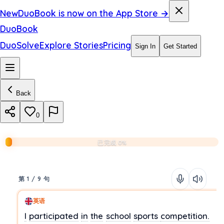
New
DuoBook is now on the App Store →
DuoBook
DuoSolve
Explore Stories
Pricing
Sign In
Get Started
Back
0
已完成 0%
第 1 / 9 句
英语
I
participated
in
the
school
sports
competition.