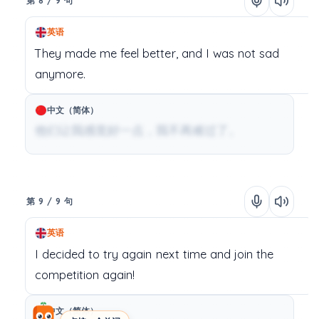
第 8 / 9 句
英语
They
made
me
feel
better,
and
I
was
not
sad
anymore.
中文（简体）
他们让我感觉好一点，我不再难过了。
第 9 / 9 句
英语
I
decided
to
try
again
next
time
and
join
the
competition
again!
中文（简体）