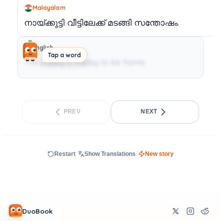
Malayalam
നായ്ക്കുട്ടി
വീട്ടിലേക്ക്
മടങ്ങി
സന്തോഷം.
English
Tap a word
The puppy is happy to be home.
PREV
NEXT
Restart
Show Translations
New story
DuoBook