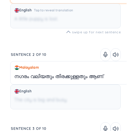
English
Tap to reveal translation
A little puppy is lost.
swipe up for next sentence
SENTENCE 2 OF 10
Malayalam
നഗരം
വലിയതും
തിരക്കുള്ളതും
ആണ്.
English
The city is big and busy.
SENTENCE 3 OF 10