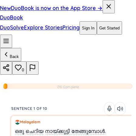
New
DuoBook is now on the App Store →
DuoBook
DuoSolve
Explore Stories
Pricing
Sign In
Get Started
Back
0
0% Complete
SENTENCE 1 OF 10
Malayalam
ഒരു
ചെറിയ
നായ്ക്കുട്ടി
തേങ്ങുമ്പോൾ.