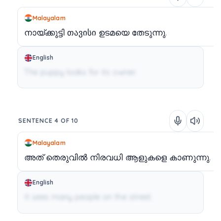
Malayalam
നായ്ക്കുട്ടി
თავისი
ഉടമയെ
തേടുന്നു.
English
The puppy looks for its owner.
SENTENCE 4 OF 10
Malayalam
അത്
തെരുവിൽ
നിരവധി
ആളുകളെ
കാണുന്നു.
English
It sees many people on the street.