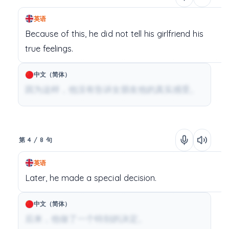
英语
Because
of
this,
he
did
not
tell
his
girlfriend
his
true
feelings.
中文（简体）
因为这样，他没有告诉女朋友他的真实感受。
第 4 / 8 句
英语
Later,
he
made
a
special
decision.
中文（简体）
后来，他做了一个特别的决定。