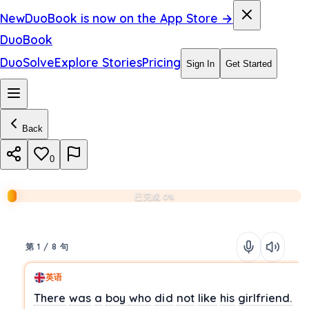
New
DuoBook is now on the App Store →
DuoBook
DuoSolve
Explore Stories
Pricing
Sign In
Get Started
Back
0
已完成 0%
第 1 / 8 句
英语
There
was
a
boy
who
did
not
like
his
girlfriend.